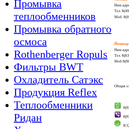
Промывка
Наш адре
Тел. 8(4
теплообменников
Моб. 8(9
Промывка обратного
осмоса
Йошкар
Наш адре
Rothenberger Ropuls
Тел. 8(8
Моб 8(96
Фильтры BWT
Охладитель Сатэкс
Общая э
Продукция Reflex
Теплообменники
8(9
Ридан
8(9
ICQ