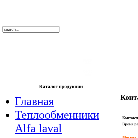
8
(495)
669-86
тел.
8
(8362)
39-17
тел.
Каталог продукции
Конт
Главная
Теплообменники
Контакт
Время ра
Alfa laval
Москва