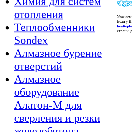
Химия для систем
отопления
Уважаем
Если у В
Теплообменники
heattepl
страница
Sondex
Алмазное бурение
отверстий
Алмазное
оборудование
Алатон-М для
сверления и резки
железобетона