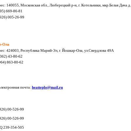
ес: 140055, Московская обл., Люберецкий р-н, г. Котельники, мкр.Белая Дача д
495) 669-86-81
926) 005-26-99
р-Ола
ес: 424003, Республика Марий-Эл, г. Йошкар-Ола, ул.Свердлова 49А
8362) 43-80-62
64) 863-80-62
лектронная почта:
heatteplo@mail.ru
926) 00-526-99
926) 00-526-99
Q 239-354-505