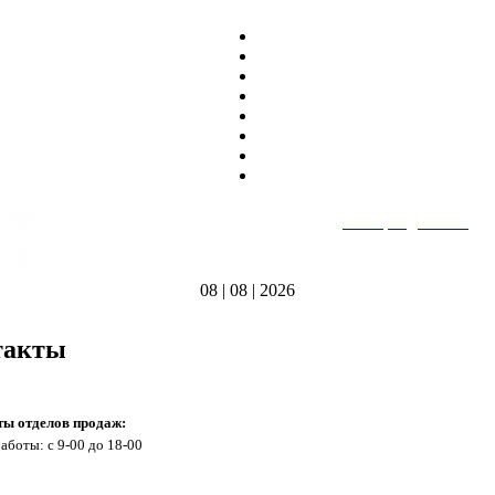
8
(495)
669-86~81
E-mail:
heatteplo@mail.ru
тел.
8
(8362)
39-17~01
Режим работы: пн-пт 9:00-18:00
тел.
08 | 08 | 2026
такты
ты отделов продаж:
аботы: с 9-00 до 18-00
а