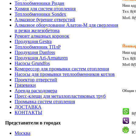
Теплообменники Ридан
Наш адр
Химия для систем отопления
Тел. 8(
Теплообменники Sondex
Моб. 8(
Алмазное бурение отверстий
Алмазное оборудование Алатон-М для сверления
и резки железобетона
Ремонт алмазных коронок
Продукция Gestra
Йошка
Теплообменник ТПлР
Продукция Danfoss
Наш адр
Продукция Ari-Armaturen
Тел. 8(
Насосы Grundfos
Моб 8(9
Компрессор для промывки систем отопления
Насосы для промывки теплообменников котлов
Проектор отверстий
Грязевики
Аренда расходомера
Общая э
Пресс-клещи для металлопластиковых труб
Промывка систем отопления
ДОСТАВКА
КОНТАКТЫ
8(
Представители в городах
8(
IC
Москва