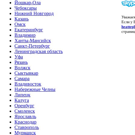
Йошкар-Ола
Чебоксары
Нижний Новгород
Уважае
Казань
Если у 
Омск
heattep
Екатеринбург
страниц
Владимир
Ханты-Мансийск
Санкт-Петербург
Ленинградская область
Уфа
Рязань
Волжск
Сыктывкар
Самара
Владивосток
Набережные Челны
Липецк
Калуга
Оренбург
Смоленск
Ярославль
Краснодар
Ставрополь
Мурманск