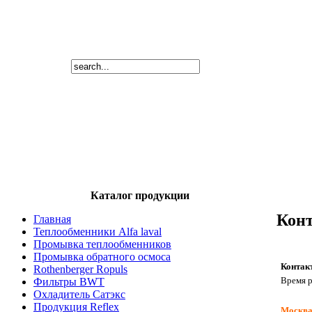
Каталог продукции
Кон
Главная
Теплообменники Alfa laval
Промывка теплообменников
Промывка обратного осмоса
Контак
Rothenberger Ropuls
Время р
Фильтры BWT
Охладитель Сатэкс
Продукция Reflex
Москв