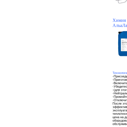
Химия 
АльаЛа
Технолог
-Присоеди
-Приготов
-Включите
-Убедитес
-(для это
-Нейтрали
-Промойт
-Отключит
После это
эффектив
эксплуат
теплотехн
цена на д
оборудова
обслужива