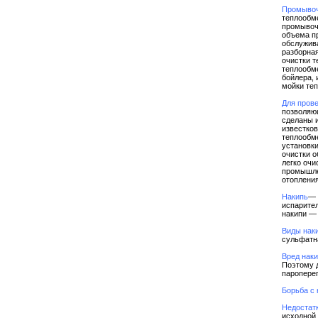
Промывоч
теплообме
промывочн
объема пр
обслужив
разборная
очистки т
теплообме
бойлера, 
мойки теп
Для пров
позволяю
сделаны и
известков
теплообм
установк
очистки о
легко очи
промышле
отопления
Накипь
— 
испарител
накипи — 
Виды нак
сульфатна
Вред нак
Поэтому д
пароперег
Борьба с
Недостат
исходной 