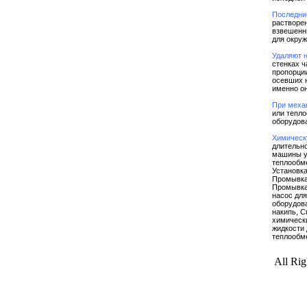
Последни
растворен
взвешенн
для окруж
Удаляют 
стенках ч
пропорции
осевших н
именно он
При меха
или тепло
оборудов
Химическ
длительно
машины у
теплообм
Установка
Промывка
Промывка 
насос для
оборудова
накипь, С
химически
жидкости
теплообме
All Ri