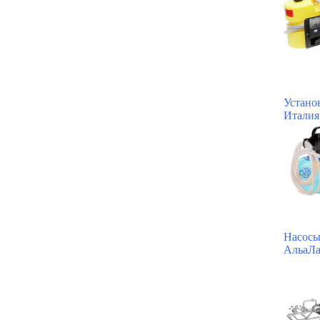
Устано
Итали
Насосы
АльаЛа