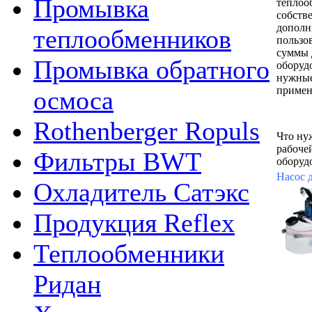
Промывка
теплоо
собств
дополн
теплообменников
пользо
суммы 
Промывка обратного
оборуд
нужные
примен
осмоса
Rothenberger Ropuls
Что ну
рабоче
Фильтры BWT
оборуд
Насос 
Охладитель Сатэкс
Продукция Reflex
Теплообменники
Ридан