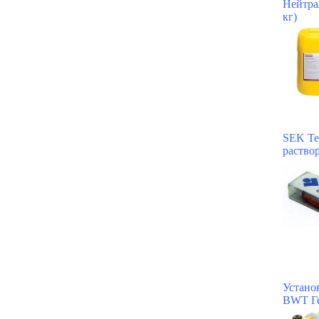
Нейтрал
кг)
SEK Te
раство
Устано
BWT Г