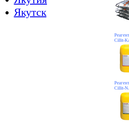
Якутск
Реаген
Cillit-K
Реаген
Cillit-