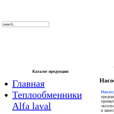
8
(495)
669-86
тел.
8
(8362)
39-17
тел.
Каталог продукции
Насо
Главная
Теплообменники
Насос
предпр
промыт
Alfa laval
эксплу
в зави