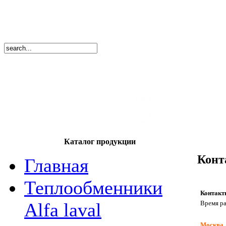
8
(495)
669-86
тел.
8
(8362)
39-17
тел.
Каталог продукции
Конт
Главная
Теплообменники
Контакт
Время ра
Alfa laval
Москва