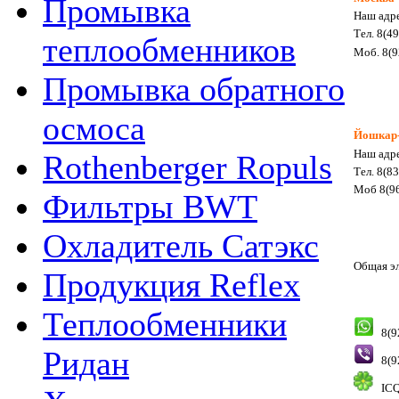
Промывка
Наш адре
Тел. 8(4
теплообменников
Моб. 8(9
Промывка обратного
осмоса
Йошкар
Наш адре
Rothenberger Ropuls
Тел. 8(8
Моб 8(96
Фильтры BWT
Охладитель Сатэкс
Общая э
Продукция Reflex
Теплообменники
8(9
Ридан
8(9
ICQ