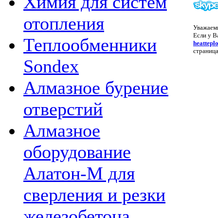
Химия для систем
отопления
Уважаем
Если у В
Теплообменники
heattepl
страница
Sondex
Алмазное бурение
отверстий
Алмазное
оборудование
Алатон-М для
сверления и резки
железобетона