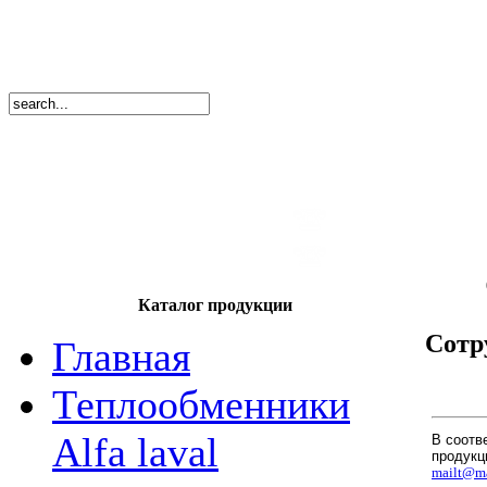
8
(495)
669-86
тел.
8
(8362)
39-17
тел.
Каталог продукции
Сотр
Главная
Теплообменники
Alfa laval
В соотв
продукц
mailt@ma