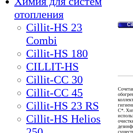
Химия для систем
отопления
Cillit-HS 23
Ci
Combi
Cillit-HS 180
CILLIT-HS
Cillit-CC 30
Сочета
Cillit-CC 45
обогре
коллек
Cillit-HS 23 RS
гигиен
С*. Хи
Cillit-HS Helios
исполь
очистк
дезинф
250
сущест