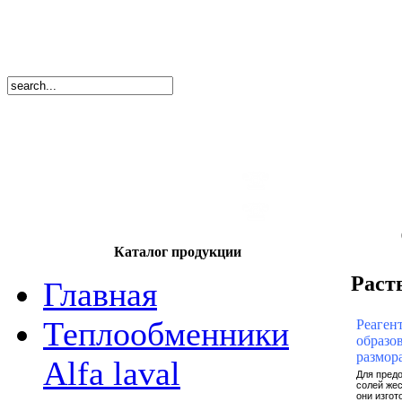
8
(495)
669-86
тел.
8
(8362)
39-17
тел.
Каталог продукции
Раст
Главная
Теплообменники
Реаген
образо
размор
Alfa laval
Для предо
солей жес
они изгот