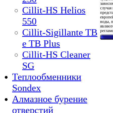
зависи
Cillit-HS Helios
случая
предст
европе
550
воды, 
являют
Cillit-Sigillante TB
реглам
e TB Plus
Cillit-HS Cleaner
SG
Теплообменники
Sondex
Алмазное бурение
отверстий