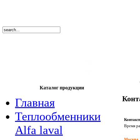
8
(495)
669-86
тел.
8
(8362)
39-17
тел.
Каталог продукции
Конт
Главная
Теплообменники
Контакт
Время ра
Alfa laval
Москва