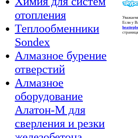
Химия для систем
отопления
Уважаем
Если у В
Теплообменники
heattepl
страница
Sondex
Алмазное бурение
отверстий
Алмазное
оборудование
Алатон-М для
сверления и резки
железобетона