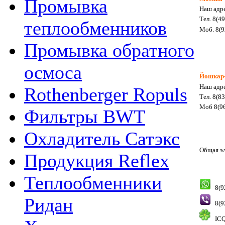
Промывка
Наш адре
Тел. 8(4
теплообменников
Моб. 8(9
Промывка обратного
осмоса
Йошкар
Наш адре
Rothenberger Ropuls
Тел. 8(8
Моб 8(96
Фильтры BWT
Охладитель Сатэкс
Общая э
Продукция Reflex
Теплообменники
8(9
Ридан
8(9
ICQ