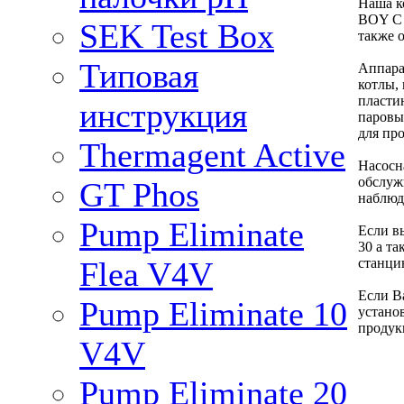
Наша к
BOY C 
SEK Test Box
также 
Типовая
Аппара
котлы,
пласти
инструкция
паровы
для пр
Thermagent Active
Насосн
обслуж
GT Phos
наблюд
Pump Eliminate
Если в
30 а т
станци
Flea V4V
Если В
Pump Eliminate 10
устано
продук
V4V
Pump Eliminate 20