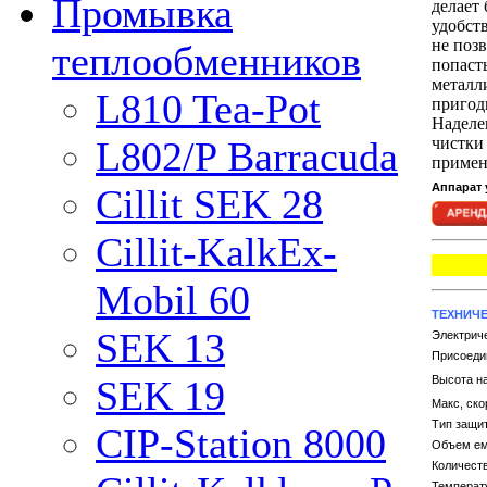
Промывка
делает
удобст
не поз
теплообменников
попаст
металли
L810 Tea-Pot
пригод
Наделе
чистки
L802/P Barracuda
примен
Аппарат 
Cillit SEK 28
Cillit-KalkEx-
Mobil 60
ТЕХНИЧЕ
SEK 13
Электрич
Присоеди
Высота на
SEK 19
Макс, ско
Тип защи
CIP-Station 8000
Объем ем
Количеств
Температу