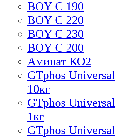
BOY C 190
BOY C 220
BOY C 230
BOY C 200
Аминат КО­2
GTphos Universal
10кг
GTphos Universal
1кг
GTphos Universal