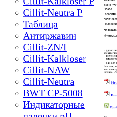
Cillit-Kalkloser P
Вес в пус
Cillit-Neutra P
Насос
Габаритн
Количест
Таблица
Подсоеди
№ заказ
Антиржавин
Инструкц
Cillit-ZN/I
– удалени
электриче
Cillit-Kalkloser
– интенси
– кислото
– бак для
Cillit-NAW
Бак для р
клапан-пе
шланга. У
Cillit-Neutra
Инс
BWT CP-5008
Реаг
Индикаторные
Прай
палочки pH