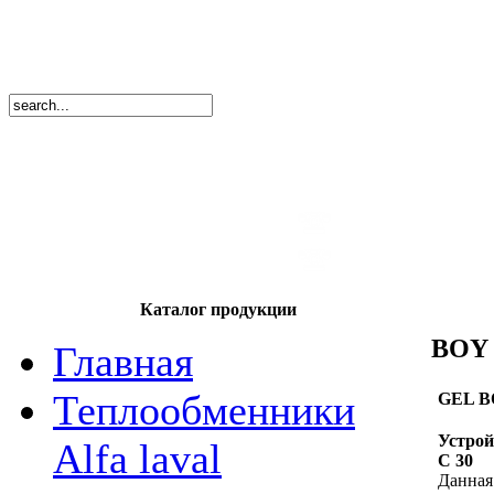
8
(495)
669-86
тел.
8
(8362)
39-17
тел.
Каталог продукции
BOY 
Главная
Теплообменники
GEL B
Устрой
Alfa laval
C 30
Данная