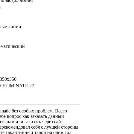
 л/час (35 л/мин)
р
ные линии
оматический
350х350
p ELIMINATE 27
matic без особых проблем. Всего
ебе вопрос как заказать данный
ть нам или заказать через сайт
зарекомендовал себя с лучшей стороны.
ете гарантийный талон на один год