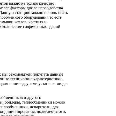
тов важно не только качество
т все факторы для вашего удобства
. Данную станцию можно использовать
ообменного оборудования то есть
омывки котлов, частных и
 количестве современных зданий
c мы рекомендуем покупать данные
чные технические характеристики,
сравнении с другими установками для
ообменников и другого
лы, бойлеры, теплообменники можно
еплообменники, испарители, для
кондиционирования, подведем итоги,