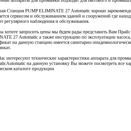
анные аппараты для промывки подходят для бытового и промышл
ная Станция PUMP ELIMINATE 27 Automatic хорошо зарекомендов
ается сервисом и обслуживанием зданий и сооружений где наход
ют регулярного наблюдения и обслуживания.
вы хотите запросить цены мы будем рады представить Вам Прайс
ATE 27 Automatic а также инструкцию по эксплуатации насоса, 
фикат на данную станцию имеется санитарно-эпидемиологическ
икат.
Вас интересуют технические характеристики аппарата для пр
ticAutomatic на данную установку Вы можете посмотреть все хар
ческом каталоге продукции