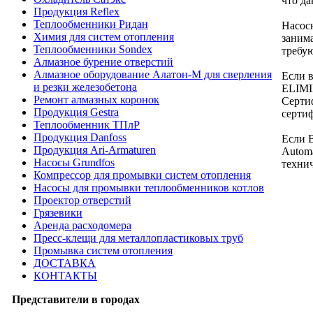
что д
Продукция Reflex
Теплообменники Ридан
Насос
Химия для систем отопления
заним
Теплообменники Sondex
требу
Алмазное бурение отверстий
Алмазное оборудование Алатон-М для сверления
Если 
и резки железобетона
ELIMIN
Ремонт алмазных коронок
Серти
Продукция Gestra
сертиф
Теплообменник ТПлР
Продукция Danfoss
Если 
Продукция Ari-Armaturen
Automa
Насосы Grundfos
техни
Компрессор для промывки систем отопления
Насосы для промывки теплообменников котлов
Проектор отверстий
Грязевики
Аренда расходомера
Пресс-клещи для металлопластиковых труб
Промывка систем отопления
ДОСТАВКА
КОНТАКТЫ
Представители в городах