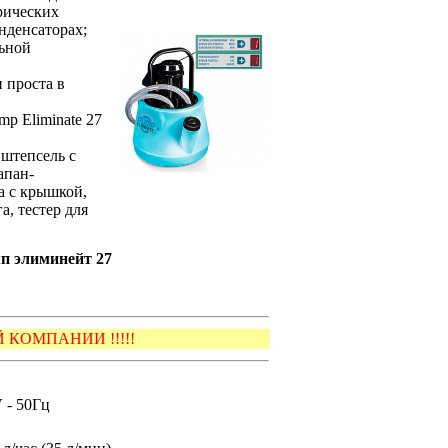
рических
нденсаторах;
ьной
 проста в
mp Eliminate 27
 штепсель с
апан-
а с крышкой,
, тестер для
п элиминейт 27
КОМПАНИИ !!!!!
 - 50Гц