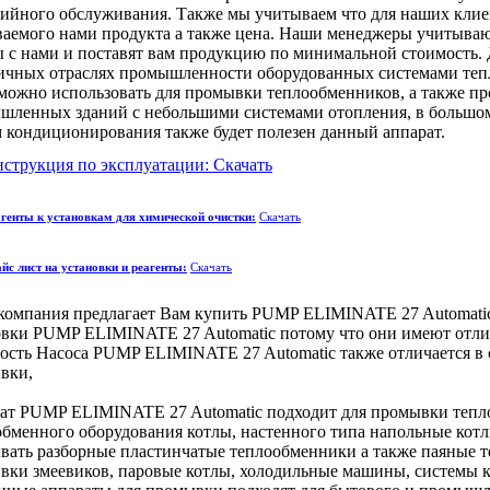
тийного обслуживания. Также мы учитываем что для наших клиен
ваемого нами продукта а также цена. Наши менеджеры учитываю
ы с нами и поставят вам продукцию по минимальной стоимость
личных отраслях промышленности оборудованных системами тепл
 можно использовать для промывки теплообменников, а также пр
шленных зданий с небольшими системами отопления, в большом
м кондиционирования также будет полезен данный аппарат.
струкция по эксплуатации: Скачать
генты к установкам для химической очистки:
Скачать
йс лист на установки и реагенты:
Скачать
компания предлагает Вам купить PUMP ELIMINATE 27 Automati
овки PUMP ELIMINATE 27 Automatic потому что они имеют отли
ость Насоса PUMP ELIMINATE 27 Automatic также отличается в 
вки,
ат PUMP ELIMINATE 27 Automatic подходит для промывки тепл
обменного оборудования котлы, настенного типа напольные кот
вать разборные пластинчатые теплообменники а также паяные т
вки змеевиков, паровые котлы, холодильные машины, системы 