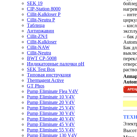
SEK 19
бойлер
CIP-Station 8000
нагрев
Cillit-Kalkloser P
– инт
Cillit-Neutra P
цирку
Таблица
– кис
Антиржавин
экспл
Cillit-ZN/I
– бак 
Cillit-Kalkloser
Automa
Cillit-NAW
Бак дл
Cillit-Neutra
выклю
BWT CP-5008
перек
Индикаторные палочки pH
отверс
SEK Test Box
раство
Типовая инструкция
Аппар
Thermagent Active
Autom
GT Phos
Pump Eliminate Flea V4V
Pump Eliminate 10 V4V
Pump Eliminate 20 V4V
Pump Eliminate 25 V4V
Pump Eliminate 30 V4V
ТЕХН
Pump Eliminate 40 V4V
Элект
Pump Eliminate 45 V4V
Pump Eliminate 55 V4V
Высота
Pump Eliminate 130 V4V