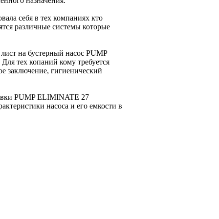
енного назначения.
ала себя в тех компаниях кто
ятся различные системы которые
 лист на бустерный насос PUMP
Для тех копаний кому требуется
ое заключение, гигиенический
омывки PUMP ELIMINATE 27
актеристики насоса и его емкости в