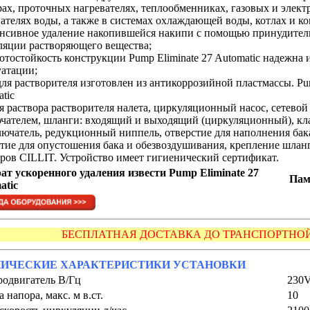
ах, проточных нагревателях, теплообменниках, газовых и элект
ателях воды, а также в системах охлаждающей воды, котлах и ко
енсивное удаление накопившейся накипи с помощью принудител
ляции растворяющего вещества;
лотостойкость конструкции
Pump Eliminate 27 Automatic
надежна и
уатации;
для растворителя изготовлен из антикоррозийной пластмассы. Pu
tic
я раствора растворителя налета, циркуляционный насос, сетевой
чателем, шланги: входящий и выходящий (циркуляционный), кл
лючатель, редукционный ниппель, отверстие для наполнения бак
тие для опустошения бака и обезвоздушивания, крепление шланга
ров CILLIT. Устройство имеет гигиенический сертификат.
ат ускоренного удаления извести Pump Eliminate 27
Пам
atic
БЕСПЛАТНАЯ ДОСТАВКА ДО ТРАНСПОРТНОЙ 
ИЧЕСКИЕ ХАРАКТЕРИСТИКИ УСТАНОВКИ
родвигатель В/Гц
230V
 напора, макс. м в.ст.
10