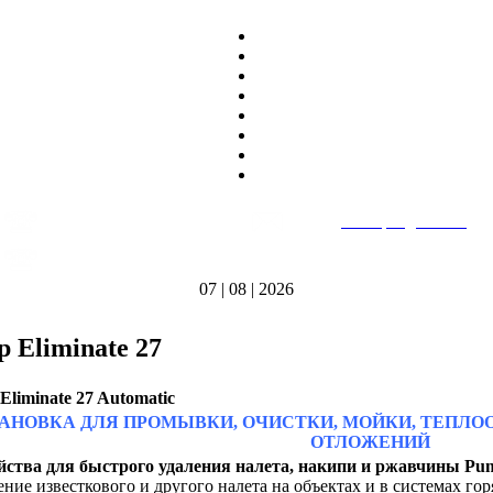
8
(495)
669-86~81
E-mail:
heatteplo@mail.ru
тел.
8
(8362)
39-17~01
Режим работы: пн-пт 9:00-18:00
тел.
07 | 08 | 2026
 Eliminate 27
Eliminate 27 Automatic
АНОВКА ДЛЯ ПРОМЫВКИ, ОЧИСТКИ, МОЙКИ, ТЕПЛ
ОТЛОЖЕНИЙ
йства для быстрого удаления налета, накипи и ржавчины Pum
ение известкового и другого налета на объектах и в системах го