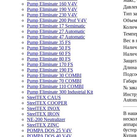
Макс, 
Pump Eliminate 160 V4V
Давле
Pump Eliminate 190 V4V
Тип з
Pump Eliminate 230 V4V
Объем
Pump Eliminate 200 Prof V4V
Pump Eliminate 17 Semimatic
Количе
Pump Eliminate 27 Automatic
Темпер
Pump Eliminate 47 Automatic
Вес в 
Pump Eliminate 35 FS
Налич
Pump Eliminate 50 FS
Pump Eliminate 60 FS
Налич
Pump Eliminate 80 FS
Защита
Pump Eliminate 170 FS
Длина
Pump Eliminate 190 FS
Подсо
Pump Eliminate 30 COMBI
Габар
Pump Eliminate 70 COMBI
Pump Eliminate 110 COMBI
№ зака
Pump Eliminate 300 Industrial Kit
Инстру
SteelTEX CAUS
Automa
SteelTEX COOPER
SteelTEX INOX
В наше
SteelTEX IRON
нескол
NE-200 Neutralizer
аппара
SteelTEX ZINC
бустер
POMPA DOS 25 V4V
Купив 
POMPA DOS 40 V4V