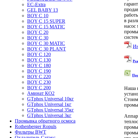
гаран
EC-Extra
прода
GEL BABY 13
работ
BOY C 10
в раз
BOY C 15 SUPER
насос
BOY C 15 MATIC
промы
BOY C 20
систе
BOY C 30
BOY C 30 MATIC
Ин
BOY C 30 PLANT
BOY C 120
BOY C 130
Реа
BOY C 180
BOY C 190
Пра
BOY C 220
BOY C 230
BOY C 200
Наша 
Аминат КО­2
устан
GTphos Universal 10кг
Стоим
GTphos Universal 1кг
промы
GTphos Universal 35кг
GTphos Universal 3кг
Аппар
Промывка обратного осмоса
тепло
Rothenberger Ropuls
промы
Фильтры BWT
промы
Охладитель Сатэкс