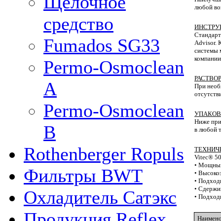
Щелочное
любой во
средство
ИНСТРУ
Стандарт
Fumados SG33
Advisor.
системы 
компании 
Permo-Osmoclean
РАСТВОР
A
При необ
отсут­ст
Permo-Osmoclean
УПАКОВ
Ниже при
B
в лю­бой
Rothenberger Ropuls
ТЕХНИЧ
Vitec® 5
• Мощный
Фильтры BWT
• Высоко
• Подход
• Сдержи
Охладитель Сатэкс
• Подход
Продукция Reflex
Наимено