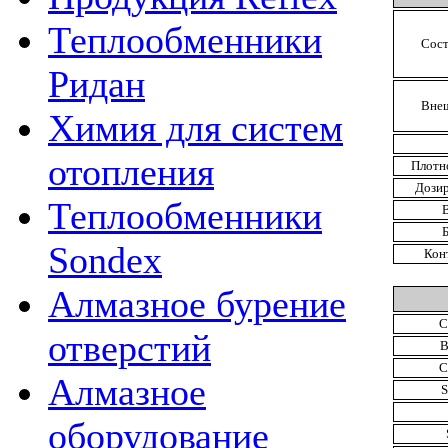
Теплообменники
Сост
Ридан
Вне
Химия для систем
отопления
Плотно
Дозир
Теплообменники
Sondex
Кон
Алмазное бурение
C
отверстий
B
C
Алмазное
S
оборудование