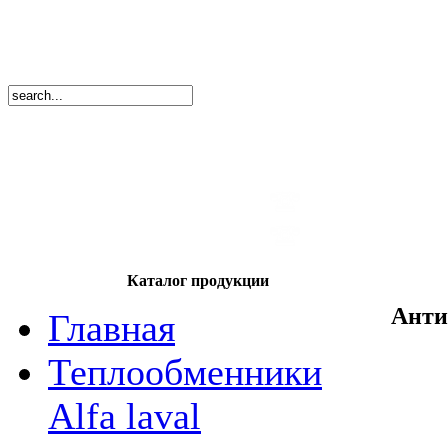
8
(495)
669-86
тел.
8
(8362)
39-17
тел.
Каталог продукции
Анти
Главная
Теплообменники
Alfa laval