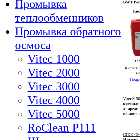
Промывка
BWT Per
Кис
теплообменников
Промывка обратного
осмоса
Vitec 1000
52
Кислотн
Vitec 2000
м
Подр
Vitec 3000
Vitec 4000
Vitec® 5
коллоидн
химреаге
Vitec 5000
органиче
RoClean P111
СПОСОБ
Наилучши