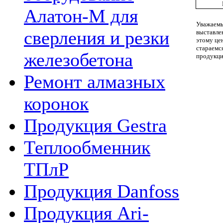
Алатон-М для
Уважаемы
сверления и резки
выставле
этому це
стараемс
железобетона
продукц
Ремонт алмазных
коронок
Продукция Gestra
Теплообменник
ТПлР
Продукция Danfoss
Продукция Ari-