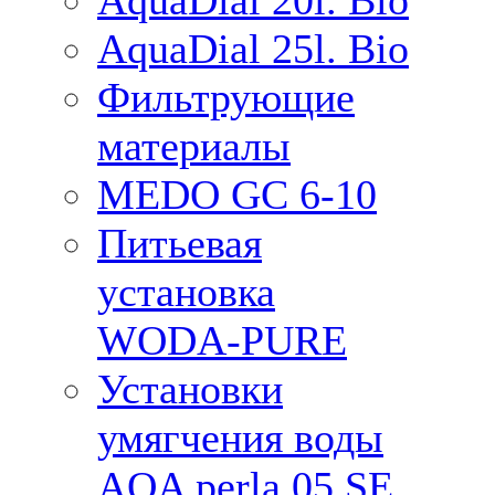
AquaDial 20l. Bio
AquaDial 25l. Bio
Фильтрующие
материалы
MEDO GC 6-10
Питьевая
установка
WODA-PURE
Установки
умягчения воды
AQA perla 05 SE