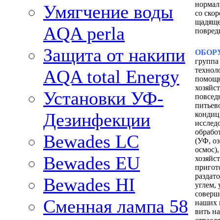
нормал
Умягчение воды
со ско
щадяще
AQA perla
повред
Защита от накипи
ОБОР
группа
технол
AQA total Energy
помощь
хозяй­
Установки УФ-
повсед
питьево
Дезинфекции
кондиц
исслед
обработ
Bewades LC
(УФ, оз
осмос),
Bewades EU
хозяйс
пригот
раздат
Bewades HI
углем,
со­вер
Сменная лампа 58
наших 
вить н