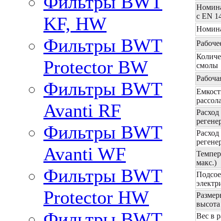
Фильтры BWT
Номина
с EN 1
KF, HW
Номина
Фильтры BWT
Рабочее
Количе
Protector BW
смолы
Рабоча
Фильтры BWT
Емкост
рассол
Avanti RF
Расход
регене
Фильтры BWT
Расход
регене
Avanti WF
Темпер
макс.)
Фильтры BWT
Подсое
электр
Protector HW
Размер
высота
Фильтры BWT
Вес в 