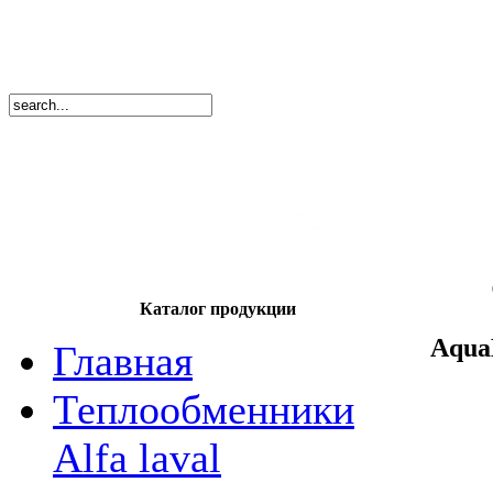
8
(495)
669-86
тел.
8
(8362)
39-17
тел.
Каталог продукции
AquaD
Главная
Теплообменники
Alfa laval