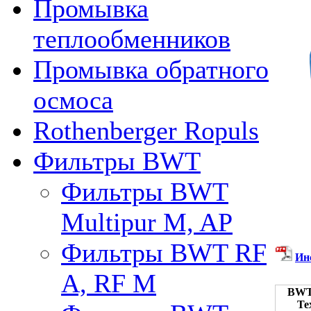
Промывка
теплообменников
Промывка обратного
осмоса
Rothenberger Ropuls
Фильтры BWT
Фильтры BWT
Multipur M, AP
Фильтры BWT RF
Ин
A, RF M
BWT 
Те