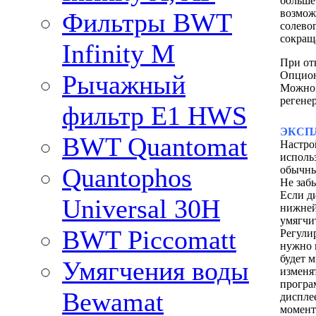
больше
возмож
Фильтры BWT
солево
сокращ
Infinity M
При от
Опцион
Рычажный
Можно 
регене
фильтр E1 HWS
ЭКСП
BWT Quantomat
Настро
исполь
Quantophos
обычны
Не заб
Если д
Universal 30H
нижней
умягчи
BWT Piccomatt
Регули
нужно 
будет м
Умягчения воды
изменя
програ
Bewamat
дисплее
момент