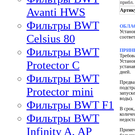
прибл.
Avanti HWS
Артик
Фильтры BWT
ОБЛА
Устано
Celsius 80
соотве
Фильтры BWT
ПРИН
Требов
Устано
Protector C
устана
дней.
Фильтры BWT
Предва
подстр
Protector mini
запуск
воды).
Фильтры BWT F1
В срок
количе
Фильтры BWT
недост
Infinity A, AP
Примеч