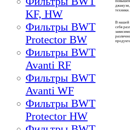
Фильтры BWT
повышен
джакузи,
техники.
KF, HW
В нашей 
Фильтры BWT
себя раз
зависимо
Protector BW
различно
продукт
Фильтры BWT
Avanti RF
Фильтры BWT
Avanti WF
Фильтры BWT
Protector HW
Фильтры BWT