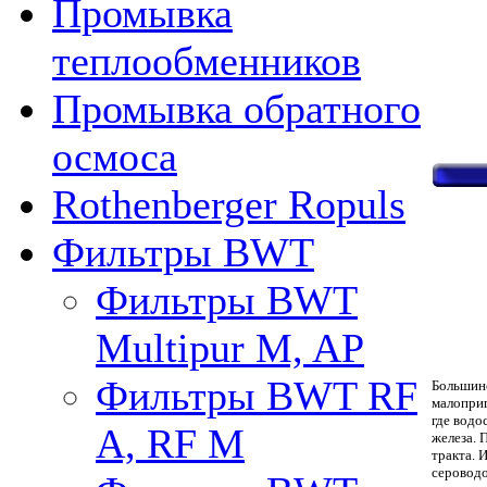
Промывка
теплообменников
Промывка обратного
осмоса
Rothenberger Ropuls
Фильтры BWT
Фильтры BWT
Multipur M, AP
Фильтры BWT RF
Большин
малоприг
где водо
A, RF M
железа. 
тракта. 
серовод