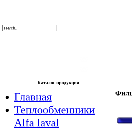
8
(495)
669-86
тел.
8
(8362)
39-17
тел.
Каталог продукции
Филь
Главная
Теплообменники
Alfa laval