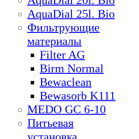
AquaDial 20l. Bio
AquaDial 25l. Bio
Фильтрующие
материалы
Filter AG
Birm Normal
Bewaclean
Bewasorb K111
MEDO GC 6-10
Питьевая
установка