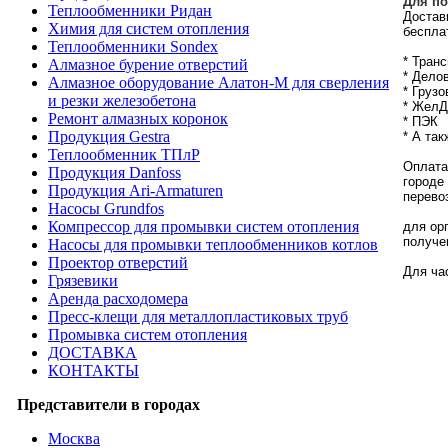
Для по
Теплообменники Ридан
Достав
Химия для систем отопления
беспла
Теплообменники Sondex
* Тран
Алмазное бурение отверстий
* Дело
Алмазное оборудование Алатон-М для сверления
* Груз
и резки железобетона
* ЖелД
Ремонт алмазных коронок
* ПЭК
Продукция Gestra
* А та
Теплообменник ТПлР
Оплата
Продукция Danfoss
городе
Продукция Ari-Armaturen
перево
Насосы Grundfos
Компрессор для промывки систем отопления
для ор
получе
Насосы для промывки теплообменников котлов
Проектор отверстий
Для ча
Грязевики
Аренда расходомера
Пресс-клещи для металлопластиковых труб
Промывка систем отопления
ДОСТАВКА
КОНТАКТЫ
Представители в городах
Москва