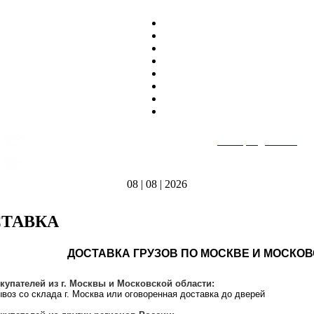
8
(495)
669-86~81
E-mail:
heatteplo@mail.ru
тел.
8
(8362)
39-17~01
Режим работы: пн-пт 9:00-18:00
тел.
08 | 08 | 2026
ТАВКА
ДОСТАВКА ГРУЗОВ ПО МОСКВЕ И МОСКО
купателей из г. Москвы и Московской области:
воз со склада г. Москва или оговоренная доставка до дверей