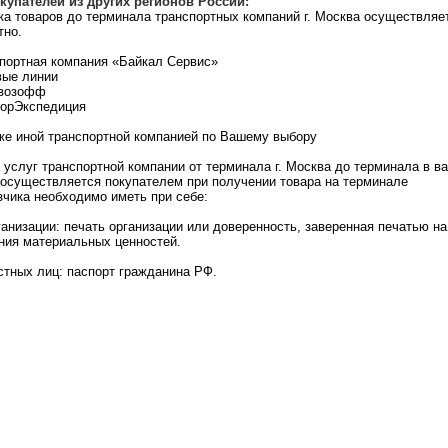
купателей из других регионов России:
ка товаров до терминала транспортных компаний г. Москва осуществляе
тно.
спортная компания «Байкал Сервис»
вые линии
овозофф
орЭкспедиция
кже иной транспортной компанией по Вашему выбору
 услуг транспортной компании от терминала г. Москва до терминала в в
 осуществляется покупателем при получении товара на терминале
зчика необходимо иметь при себе:
ганизации: печать организации или доверенность, заверенная печатью на
ния материальных ценностей.
стных лиц: паспорт гражданина РФ.