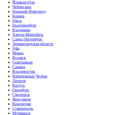
Йошкар-Ола
Чебоксары
Нижний Новгород
Казань
Омск
Екатеринбург
Владимир
Ханты-Мансийск
Санкт-Петербург
Ленинградская область
Уфа
Рязань
Волжск
Сыктывкар
Самара
Владивосток
Набережные Челны
Липецк
Калуга
Оренбург
Смоленск
Ярославль
Краснодар
Ставрополь
Мурманск