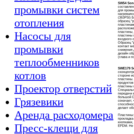
SW54
Son
промывки систем
составлен
для промы
нагреваяс
(363PSI) 
отопления
образец "
пластинам
расположе
Насосы для
пластины,
пластины 
входного 
Образец "
промывки
контакт м
снижения 
дизайн об
(глава и 
теплообменников
SWE179 S
котлов
сконцентр
стороне и
пластины.
продуктов
Проектор отверстий
пластины 
Специальн
передачи 
большой D
Грязевики
означает,
способнос
делает об
Аренда расходомера
Пластины: 
прокладка
кнопками,
Пресс-клещи для
EPDM. Не с