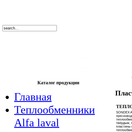
8
(495)
669-86
тел.
8
(8362)
39-17
тел.
Каталог продукции
Плас
Главная
Теплообменники
ТЕПЛ
SONDEX A/
пресновод
Alfa laval
теплообме
твёрдым, 
пластины 
теплообмен