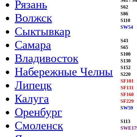
S41 / S
Рязань
S62
S86
Волжск
S110
SW54
Сыктывкар
S43
Самара
S65
S100
Владивосток
S130
S152
Набережные Челны
S220
SF101
Липецк
SF131
SF160
Калуга
SF229
SW59
Оренбург
S113
Смоленск
SWE17