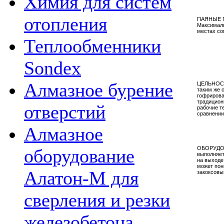
Химия для систем
отопления
ПАЯНЫЕ П
Максималь
местах со
Теплообменники
Sondex
Алмазное бурение
ЦЕЛЬНОСВ
таким же 
гофрирова
традицион
отверстий
рабочие т
сравнении
Алмазное
ОБОРУДОВ
оборудование
выполняет
на выходе
может пон
Алатон-М для
закоксовы
сверления и резки
железобетона