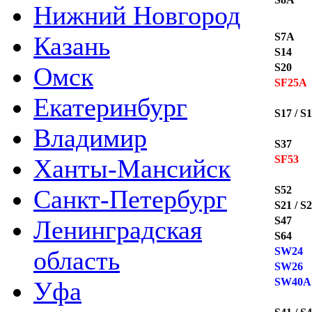
Нижний Новгород
S7A
Казань
S14
S20
Омск
SF25A
Екатеринбург
S17 / S
Владимир
S37
SF53
Ханты-Мансийск
S52
Санкт-Петербург
S21 / S
S47
Ленинградская
S64
SW24
область
SW26
SW40A
Уфа