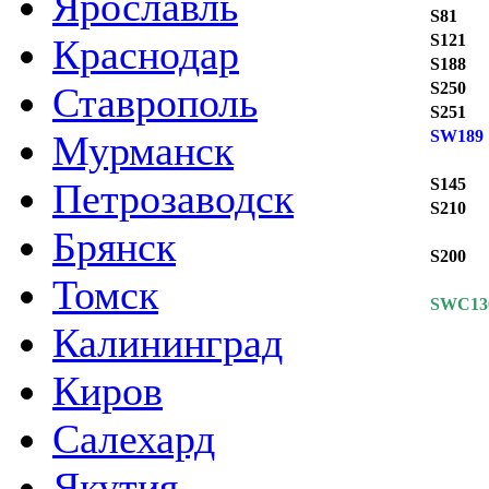
Ярославль
S81
S121
Краснодар
S188
S250
Ставрополь
S251
SW189
Мурманск
S145
Петрозаводск
S210
Брянск
S200
Томск
SWC13
Калининград
Киров
Салехард
Якутия