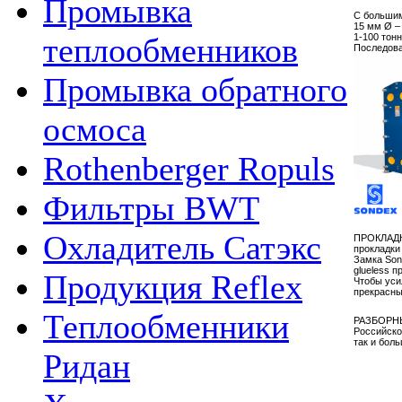
Промывка
С большим
15 мм Ø –
1-100 тон
теплообменников
Последова
Промывка обратного
осмоса
Rothenberger Ropuls
Фильтры BWT
Охладитель Сатэкс
ПРОКЛАДКА
прокладки
Замка Son
glueless 
Продукция Reflex
Чтобы уси
прекрасны
Теплообменники
РАЗБОРНЫ
Российско
так и бол
Ридан