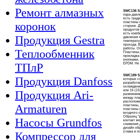
Ремонт алмазных
SWC136 S
пара давл
есть трад
коронок
пластины 
стороне. 
продуктов
есть комб
Продукция Gestra
давления 
температу
прохода. 
работы. О
Теплообменник
Пластины: 
прокладка
кнопками,
ТПлР
EPDM. Не 
SWC189 S
Продукция Danfoss
которые с
разработа
охлаждени
или 16 (2
Продукция Ari-
развеваем
между пла
расположе
Armaturen
пластины,
пластины 
входного 
Образец "
Насосы Grundfos
контакт м
снижения 
дизайн об
(глава и 
Компрессор для