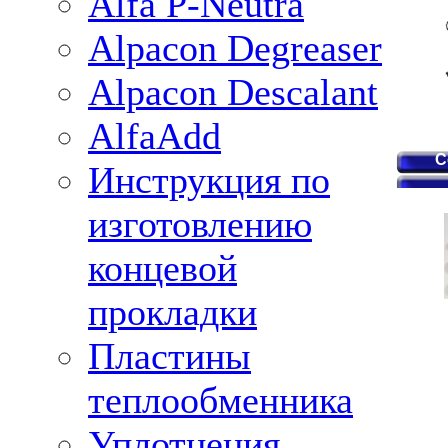
Alfa P-Neutra
Alpacon Degreaser
Alpacon Descalant
AlfaAdd
С
Инструкция по
изготовлению
концевой
прокладки
Пластины
теплообменника
Уплотнения