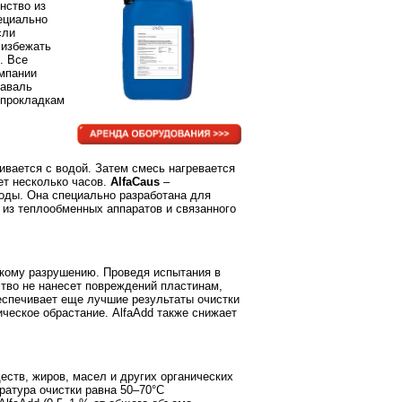
нство из
ециально
сли
 избежать
. Все
мпании
Лаваль
 прокладкам
вается с водой. Затем смесь нагревается
ет несколько часов.
AlfaCaus
–
ды. Она специально разработана для
 из теплообменных аппаратов и связанного
скому разрушению. Проведя испытания в
ство не нанесет повреждений пластинам,
беспечивает еще лучшие результаты очистки
ческое обрастание. AlfaAdd также снижает
ств, жиров, масел и других органических
ратура очистки равна 50–70°С