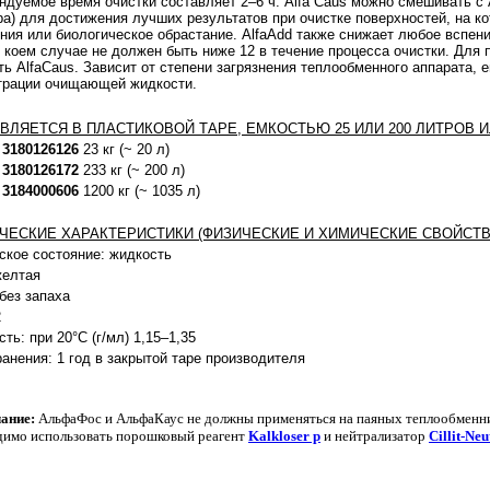
ндуемое время очистки составляет 2–6 ч. Alfa Caus можно смешивать с 
ра) для достижения лучших результатов при очистке поверхностей, на 
ния или биологическое обрастание. AlfaAdd также снижает любое вспени
в коем случае не должен быть ниже 12 в течение процесса очистки. Для
ть AlfaCaus. Зависит от степени загрязнения теплообменного аппарата, е
трации очищающей жидкости.
ВЛЯЕТСЯ В ПЛАСТИКОВОЙ ТАРЕ, ЕМКОСТЬЮ 25 ИЛИ 200 ЛИТРОВ ИЛ
№
3180126126
23 кг (~ 20 л)
№
3180126172
233 кг (~ 200 л)
№
3184000606
1200 кг (~ 1035 л)
ЧЕСКИЕ ХАРАКТЕРИСТИКИ (ФИЗИЧЕСКИЕ И ХИМИЧЕСКИЕ СВОЙСТВ
ское состояние: жидкость
желтая
без запаха
2
ть: при 20°С (г/мл) 1,15–1,35
ранения: 1 год в закрытой таре производителя
ание:
АльфаФос и АльфаКаус не должны применяться на паяных теплообменн
димо использовать порошковый реагент
Kalkloser p
и нейтрализатор
Cillit-Neu