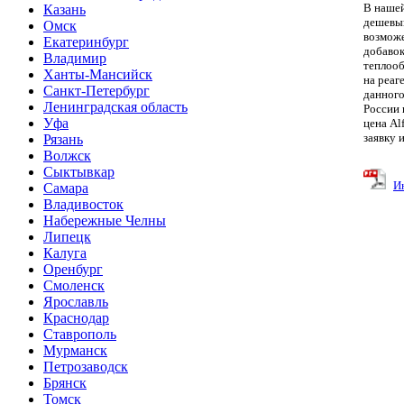
В нашей
Казань
дешевый
Омск
возможе
Екатеринбург
добаво
Владимир
теплооб
Ханты-Мансийск
на реаг
Санкт-Петербург
данного
Ленинградская область
России 
Уфа
цена Al
заявку 
Рязань
Волжск
Сыктывкар
И
Самара
Владивосток
Набережные Челны
Липецк
Калуга
Оренбург
Смоленск
Ярославль
Краснодар
Ставрополь
Мурманск
Петрозаводск
Брянск
Томск