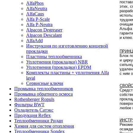
постав
AlfaPhos
этих, 
AlfaNeutra
разраб
AlfaCaus
исполь
Alfa P-Scale
трудое
очищаю
Alfa P-Neutra
Альфа 
Alpacon Degreaser
гарант
Alpacon Descalant
и клею
AlfaAdd
Инструкция по изготовлению концевой
прокладки
ПРИНЦ
Блок п
Пластины теплообменника
и цирк
Уплотнения (прокладки) NBR
сильно
Уплотнения (прокладки) EPDM
удален
Комплекты пластины + уплотнения Alfa
с ним 
laval
Сервисные ключи
СВОЙС
Промывка теплообменников
Средст
Промывка обратного осмоса
собств
прокла
Rothenberger Ropuls
поверх
Фильтры BWT
любое 
Охладитель Сатэкс
Продукция Reflex
ИНСТР
Теплообменники Ридан
Рекоме
Химия для систем отопления
осажде
Теплообменники Sondex