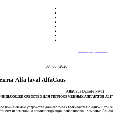
8
(495)
669-86~81
E-mail:
heatteplo@mail.ru
тел.
8
(8362)
39-17~01
Режим работы: пн-пт 9:00-18:00
тел.
08 | 08 | 2026
енты Alfa laval AlfaCaus
AlfaCaus (Альфа каус)
ЧИЩАЮЩЕЕ СРЕДСТВО ДЛЯ ТЕПЛООБМЕННЫХ АППАРАТОВ ALFA LA
все применяемые устройства данного типа сталкиваются с одной и той 
станием отложений на теплопередающих поверхностях. Компания Альф