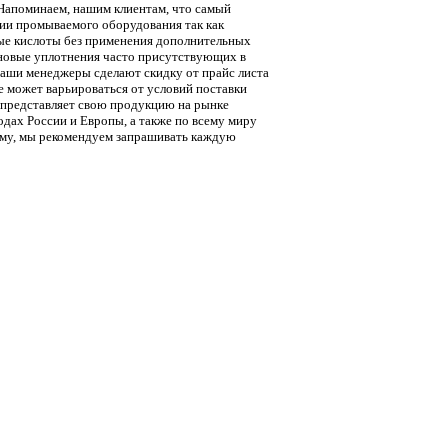
 Напоминаем, нашим клиентам, что самый
ции промываемого оборудования так как
тые кислоты без применения дополнительных
овые уплотнения часто присутствующих в
Наши менеджеры сделают скидку от прайс листа
е может варьироваться от условий поставки
д представляет свою продукцию на рынке
одах России и Европы, а также по всему миру
тому, мы рекомендуем запрашивать каждую