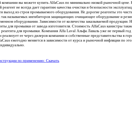
 компании вы можете купить AlfaCaus по минимально низкой рыночной цене.
 реагент не всегда дает гарантию качества очистки и безопасности эксплуата
н выход из строя промываемого оборудования. Не дорогие реагенты это чис
к так называемых ингибиторов защищающих очищающее оборудование и резин
менном оборудовании. Зависимости от количества заказываемой продукции. 
енты для промывки от завода изготовителя. Стоимость AlfaCaus канистры такж
 реагента для промывки. Компания Alfa Laval Альфа Лаваль уже не первый го
и реализует ее через дилеров компании и собственные представительства в гор
faCaus ежегодно меняется в зависимости от курса и рыночной инфляции по э
индивидуально.
нструкции по применению: Скачать