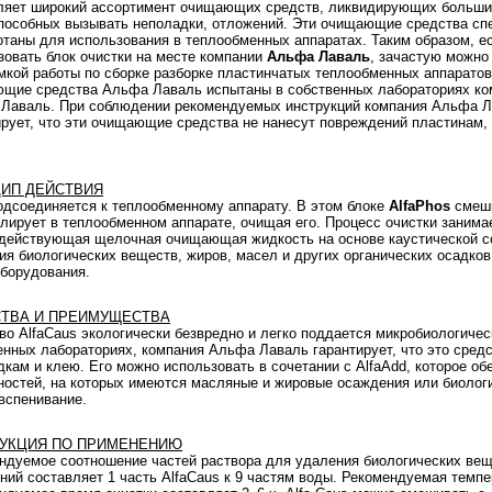
ляет широкий ассортимент очищающих средств, ликвидирующих больши
способных вызывать неполадки, отложений. Эти очищающие средства сп
отаны для использования в теплообменных аппаратах. Таким образом, е
зовать блок очистки на месте компании
Альфа Лаваль
, зачастую можно
мкой работы по сборке разборке пластинчатых теплообменных аппаратов
щие средства Альфа Лаваль испытаны в собственных лабораториях ко
Лаваль. При соблюдении рекомендуемых инструкций компания Альфа 
ирует, что эти очищающие средства не нанесут повреждений пластинам,
.
ИП ДЕЙСТВИЯ
одсоединяется к теплообменному аппарату. В этом блоке
AlfaPhos
смеши
улирует в теплообменном аппарате, очищая его. Процесс очистки занима
действующая щелочная очищающая жидкость на основе каустической со
ия биологических веществ, жиров, масел и других органических осадков
оборудования.
ТВА И ПРЕИМУЩЕСТВА
во AlfaCaus экологически безвредно и легко поддается микробиологиче
енных лабораториях, компания Альфа Лаваль гарантирует, что это сред
дкам и клею. Его можно использовать в сочетании с AlfaAdd, которое о
ностей, на которых имеются масляные и жировые осаждения или биологи
вспенивание.
УКЦИЯ ПО ПРИМЕНЕНИЮ
ндуемое соотношение частей раствора для удаления биологических веще
ний составляет 1 часть AlfaCaus к 9 частям воды. Рекомендуемая темпе