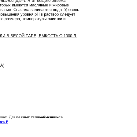
AlfaAdd (0,5–1 % от общего объема
которых имеются масляные и жировые
вание. Сначала заливается вода. Уровень
 повышения уровня pH в раствор следует
го размера, температуры очистки и
И В БЕЛОЙ ТАРЕ, ЕМКОСТЬЮ 1000 Л.
А)
иках. Для
паяных теплообменников
tra P