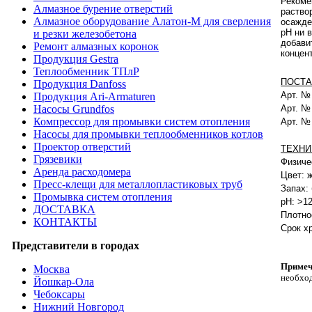
Рекоме
Алмазное бурение отверстий
раство
Алмазное оборудование Алатон-М для сверления
осажде
pH ни 
и резки железобетона
добави
Ремонт алмазных коронок
концен
Продукция Gestra
Теплообменник ТПлР
ПОСТА
Продукция Danfoss
Арт. 
Продукция Ari-Armaturen
Арт. 
Насосы Grundfos
Компрессор для промывки систем отопления
Арт. 
Насосы для промывки теплообменников котлов
Проектор отверстий
ТЕХНИ
Грязевики
Физиче
Аренда расходомера
Цвет: 
Пресс-клещи для металлопластиковых труб
Запах: 
Промывка систем отопления
pH: >1
ДОСТАВКА
Плотнос
КОНТАКТЫ
Срок х
Представители в городах
Примеч
Москва
необхо
Йошкар-Ола
Чебоксары
Нижний Новгород