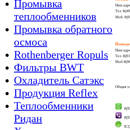
Промывка
Наш адре
Тел. 8(4
теплообменников
Моб. 8(9
Промывка обратного
осмоса
Йошкар
Наш адре
Rothenberger Ropuls
Тел. 8(8
Моб 8(96
Фильтры BWT
Охладитель Сатэкс
Общая э
Продукция Reflex
Теплообменники
8(9
Ридан
8(9
ICQ