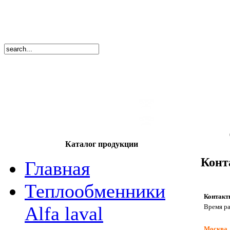
8
(495)
669-86
тел.
8
(8362)
39-17
тел.
Каталог продукции
Конт
Главная
Теплообменники
Контакт
Время ра
Alfa laval
Москва