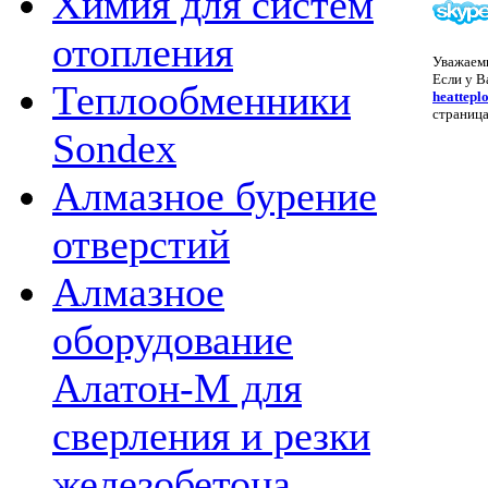
Химия для систем
отопления
Уважаем
Если у В
Теплообменники
heattepl
страница
Sondex
Алмазное бурение
отверстий
Алмазное
оборудование
Алатон-М для
сверления и резки
железобетона