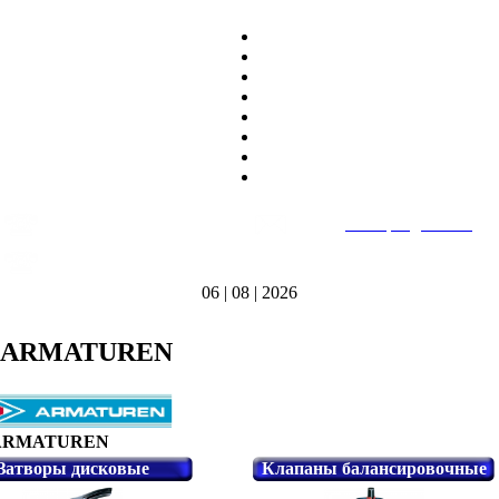
8
(495)
669-86~81
E-mail:
heatteplo@mail.ru
тел.
8
(8362)
39-17~01
Режим работы: пн-пт 9:00-18:00
тел.
06 | 08 | 2026
-ARMATUREN
ARMATUREN
Затворы дисковые
Клапаны балансировочные