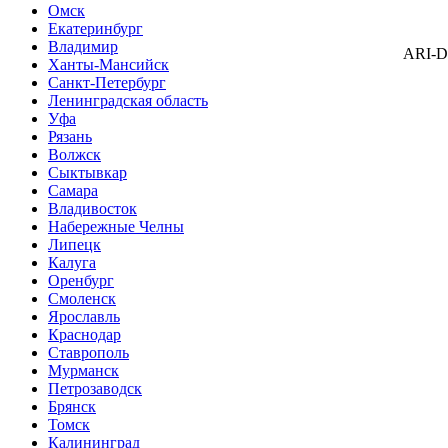
Омск
Екатеринбург
Владимир
ARI-
Ханты-Мансийск
Санкт-Петербург
Ленинградская область
Уфа
Рязань
Волжск
Сыктывкар
Самара
Владивосток
Набережные Челны
Липецк
Калуга
Оренбург
Смоленск
Ярославль
Краснодар
Ставрополь
Мурманск
Петрозаводск
Брянск
Томск
Калининград