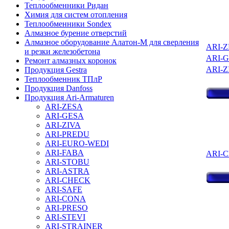
Теплообменники Ридан
Химия для систем отопления
Теплообменники Sondex
Алмазное бурение отверстий
Алмазное оборудование Алатон-М для сверления
ARI-Z
и резки железобетона
ARI-G
Ремонт алмазных коронок
ARI-Z
Продукция Gestra
Теплообменник ТПлР
Продукция Danfoss
Продукция Ari-Armaturen
ARI-ZESA
ARI-GESA
ARI-ZIVA
ARI-PREDU
ARI-EURO-WEDI
ARI-FABA
ARI-C
ARI-STOBU
ARI-ASTRA
ARI-CHECK
ARI-SAFE
ARI-CONA
ARI-PRESO
ARI-STEVI
ARI-STRAINER