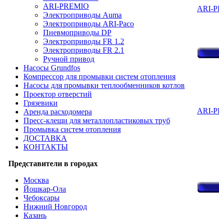
ARI-PREMIO
ARI-
Электроприводы Auma
Электроприводы ARI-Paco
Пневмоприводы DP
Электроприводы FR 1.2
Электроприводы FR 2.1
Ручной привод
Насосы Grundfos
Компрессор для промывки систем отопления
Насосы для промывки теплообменников котлов
Проектор отверстий
Грязевики
ARI-P
Аренда расходомера
Пресс-клещи для металлопластиковых труб
Промывка систем отопления
ДОСТАВКА
КОНТАКТЫ
Представители в городах
Москва
Йошкар-Ола
Чебоксары
Нижний Новгород
Казань