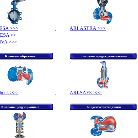
ESA >>>
ARI-ASTRA >>>
ESA >>
IVA >>>
Клапаны обратные
Клапаны предохранительные
heck >>>
ARI-SAFE >>>
Клапаны редукционные
Конденсатоотводчики