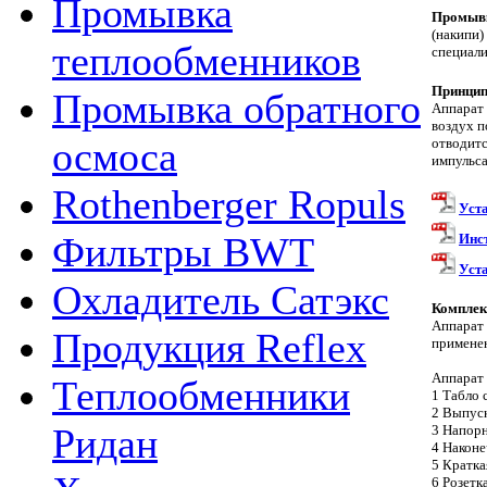
Промывка
Промывк
(накипи)
теплообменников
специал
Принцип
Промывка обратного
Аппарат 
воздух п
осмоса
отводитс
импульса
Rothenberger Ropuls
Уст
Фильтры BWT
Инс
Уст
Охладитель Сатэкс
Комплек
Аппарат 
Продукция Reflex
примене
Аппарат 
Теплообменники
1 Табло 
2 Выпуск
Ридан
3 Напор
4 Наконе
5 Кратка
6 Розетк