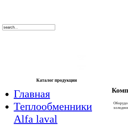
8
(495)
669-86
тел.
8
(8362)
39-17
тел.
Каталог продукции
Комп
Главная
Теплообменники
Оборудов
холодно
Alfa laval