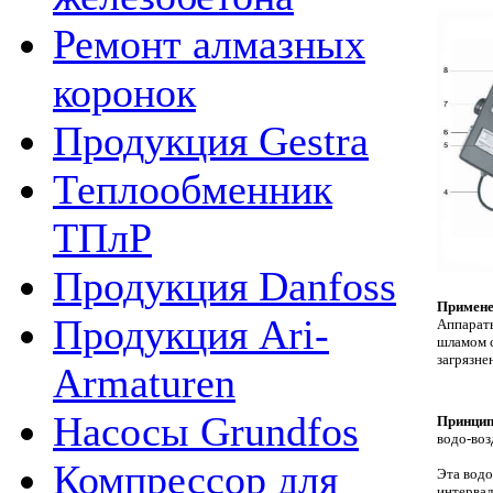
Ремонт алмазных
коронок
Продукция Gestra
Теплообменник
ТПлР
Продукция Danfoss
Примене
Продукция Ari-
Аппараты
шламом с
загрязне
Armaturen
Насосы Grundfos
Принцип
водо-воз
Компрессор для
Эта водо
интервал