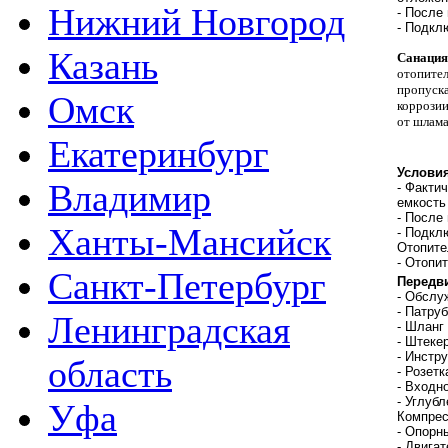
Нижний Новгород
- После
- Подклю
Казань
Санация
отопител
пропуск
Омск
коррозии
от шлама
Екатеринбург
Услови
Владимир
- Факти
емкость
- После
Ханты-Мансийск
- Подклю
Отопите
- Отопи
Санкт-Петербург
Передв
- Обслу
- Патру
Ленинградская
- Шланг
- Штеке
- Инстр
область
- Розет
- Входн
- Углуб
Уфа
Компрес
- Опорн
- Двига