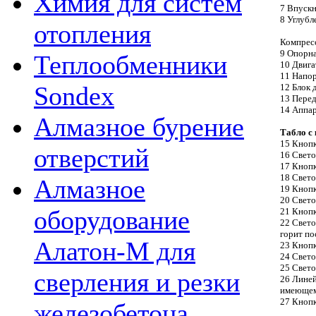
Химия для систем
7 Впускн
8 Углубл
отопления
Компрес
9 Опорна
Теплообменники
10 Двига
11 Напор
Sondex
12 Блок 
13 Пере
14 Аппар
Алмазное бурение
Табло с
15 Кноп
отверстий
16 Свето
17 Кнопк
18 Свет
Алмазное
19 Кнопк
20 Свето
оборудование
21 Кнопк
22 Свето
горит по
Алатон-М для
23 Кнопк
24 Свето
25 Свето
сверления и резки
26 Линей
имеющем
27 Кнопк
железобетона