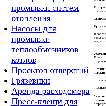
промывки систем
Компресс
предохр
отопления
Оптималь
Насосы для
Промывка
В соотве
промывки
воды сра
водо-во
теплообменников
Условия
котлов
Если уст
подключе
Проектор отверстий
- Фактич
повысите
Грязевики
- После 
- Подклю
Аренда расходомера
Санация 
Пресс-клещи для
ржавчино
безрезул