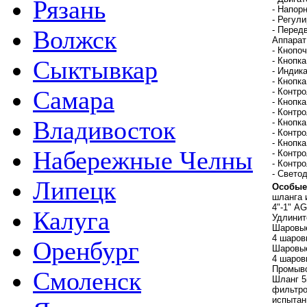
Рязань
- Напор
- Регул
- Перед
Волжск
Аппарат
- Кнопо
- Кнопк
Сыктывкар
- Индик
- Кнопк
Самара
- Контр
- Кнопк
- Контр
Владивосток
- Кнопк
- Контр
- Кнопк
Набережные Челны
- Контр
- Контр
- Свето
Липецк
Особые
шланга 
4"-1" A
Калуга
Удлинит
Шаровые
4 шаров
Оренбург
Шаровые
4 шаров
Промыво
Смоленск
Шланг 5
фильтро
испытан