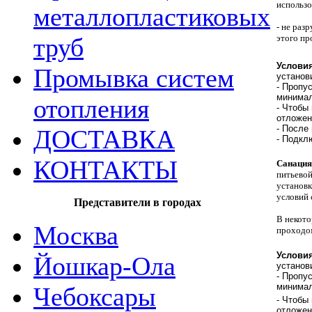
использо
металлопластиковых
- не раз
этого пр
труб
Услови
Промывка систем
установ
- Пропу
минимал
отопления
- Чтобы
отложен
- После
ДОСТАВКА
- Подклю
КОНТАКТЫ
Санация
питьевой
установк
условий 
Представители в городах
В некото
Москва
проходо
Услови
Йошкар-Ола
установ
- Пропу
минимал
Чебоксары
- Чтобы
отложен