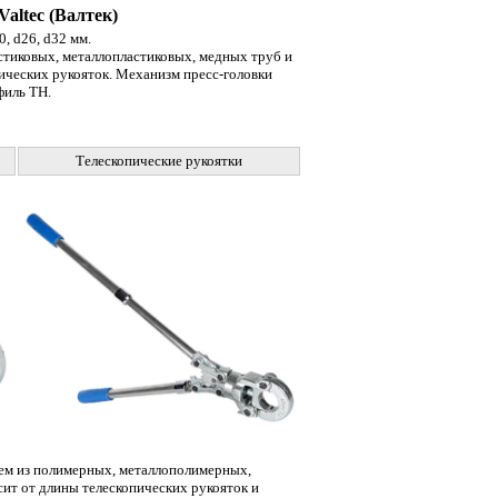
altec (Валтек)
, d26, d32 мм.
стиковых, металлопластиковых, медных труб и
ических рукояток. Механизм пресс-головки
филь TH.
Телескопические рукоятки
ем из полимерных, металлополимерных,
сит от длины телескопических рукояток и