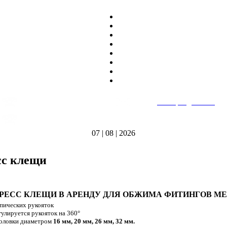
8
(495)
669-86~81
E-mail:
heatteplo@mail.ru
тел.
8
(8362)
39-17~01
Режим работы: пн-пт 9:00-18:00
тел.
07 | 08 | 2026
сс клещи
РЕСС КЛЕЩИ В АРЕНДУ ДЛЯ ОБЖИМА ФИТИНГОВ М
пических рукояток
гулируется рукояток на 360°
головки диаметром
16 мм, 20 мм, 26 мм, 32 мм.