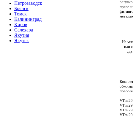
регулир
Петрозаводск
пресс-и
Брянск
фитинго
Томск
металло
Калининград
Киров
Салехард
Якутия
Якутск
На мно
или 
сда
Комплек
обжима
пресс-к
VTm.294
VTm.294
VTm.294
VTm.294