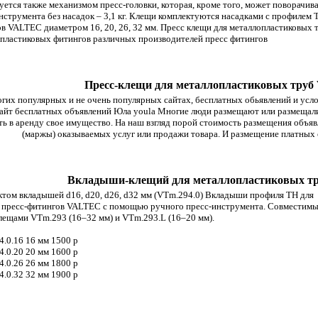
уется также механизмом пресс-головки, которая, кроме того, может поворачив
нструмента без насадок – 3,1 кг. Клещи комплектуются насадками с профилем
в VALTEC диаметром 16, 20, 26, 32 мм. Пресс клещи для металлопластиковых 
пластиковых фитингов различных производителей пресс фитингов
Пресс-клещи для металлопластиковых труб V
гих популярных и не очень популярных сайтах, бесплатных обьявлений и усло
сайт бесплатных объявлений Юла youla Многие люди размещают или размещали 
ть в аренду свое имущество. На наш взгляд порой стоимость размещения объя
(маржы) оказываемых услуг или продажи товара. И размещение платных
Вкладыши
-клещий для металлопластиковых тру
том вкладышей d16, d20, d26, d32 мм (VTm.294.0) Вкладыши профиля ТН для
 пресс-фитингов VALTEC c помощью ручного пресс-инструмента. Совместимы
лещами VTm.293 (16–32 мм) и VTm.293.L (16–20 мм).
.0.16 16 мм 1500 p
.0.20 20 мм 1600 p
.0.26 26 мм 1800 p
.0.32 32 мм 1900 p