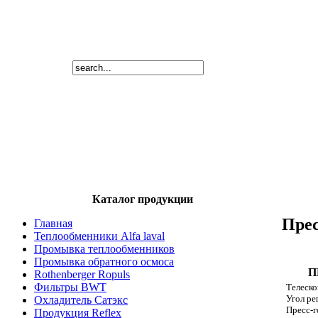
Каталог продукции
Пре
Главная
Теплообменники Alfa laval
Промывка теплообменников
Промывка обратного осмоса
П
Rothenberger Ropuls
Фильтры BWT
Телеско
Угол ре
Охладитель Сатэкс
Пресс-
Продукция Reflex