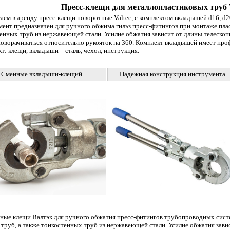
Пресс-клещи для металлопластиковых труб V
аем в аренду пресс-клещи поворотные Valtec, с комплектом вкладышей d16, d20
ент предназначен для ручного обжима гильз пресс-фитингов при монтаже пла
енных труб из нержавеющей стали. Усилие обжатия зависит от длины телескоп
оворачиваться относительно рукояток на 360. Комплект вкладышей имеет про
т: клещи, вкладыши – сталь, чехол, инструкция.
Сменные вкладыши-клещий
Надежная конструкция инструмента
ные клещи Валтэк для ручного обжатия пресс-фитингов трубопроводных сист
труб, а также тонкостенных труб из нержавеющей стали. Усилие обжатия зави