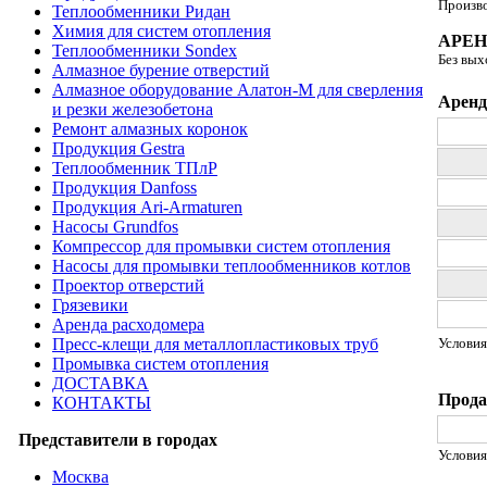
Произв
Теплообменники Ридан
Химия для систем отопления
АРЕ
Теплообменники Sondex
Без вы
Алмазное бурение отверстий
Алмазное оборудование Алатон-М для сверления
Аренд
и резки железобетона
Ремонт алмазных коронок
Продукция Gestra
Теплообменник ТПлР
Продукция Danfoss
Продукция Ari-Armaturen
Насосы Grundfos
Компрессор для промывки систем отопления
Насосы для промывки теплообменников котлов
Проектор отверстий
Грязевики
Аренда расходомера
Условия
Пресс-клещи для металлопластиковых труб
Промывка систем отопления
ДОСТАВКА
Прода
КОНТАКТЫ
Представители в городах
Условия
Москва