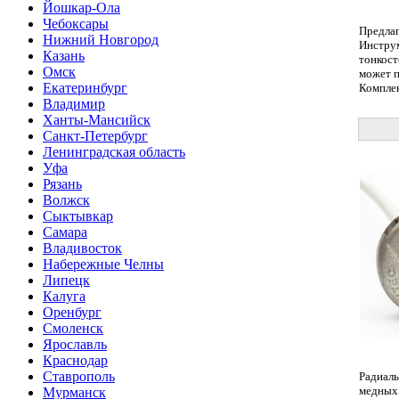
Йошкар-Ола
Чебоксары
Предлаг
Нижний Новгород
Инструм
Казань
тонкост
Омск
может п
Екатеринбург
Комплек
Владимир
Ханты-Мансийск
Санкт-Петербург
Ленинградская область
Уфа
Рязань
Волжск
Сыктывкар
Самара
Владивосток
Набережные Челны
Липецк
Калуга
Оренбург
Смоленск
Ярославль
Краснодар
Ставрополь
Радиаль
медных 
Мурманск