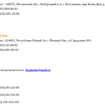
ес: 140055, Московская обл., Люберецкий р-н, г. Котельники, мкр.Белая Дача д
495) 669-86-81
926) 005-26-99
р-Ола
ес: 424003, Республика Марий-Эл, г. Йошкар-Ола, ул.Свердлова 49А
8362) 43-80-62
64) 863-80-62
лектронная почта:
heatteplo@mail.ru
926) 00-526-99
926) 00-526-99
Q 239-354-505