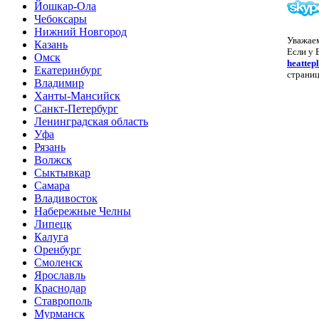
Йошкар-Ола
Чебоксары
Нижний Новгород
Уважае
Казань
Если у 
Омск
heattep
Екатеринбург
страниц
Владимир
Ханты-Мансийск
Санкт-Петербург
Ленинградская область
Уфа
Рязань
Волжск
Сыктывкар
Самара
Владивосток
Набережные Челны
Липецк
Калуга
Оренбург
Смоленск
Ярославль
Краснодар
Ставрополь
Мурманск