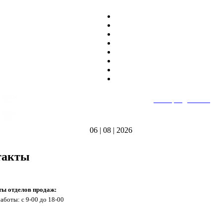
8
(495)
669-86~81
E-mail:
heatteplo@mail.ru
тел.
8
(8362)
39-17~01
Режим работы: пн-пт 9:00-18:00
тел.
06 | 08 | 2026
такты
ты отделов продаж:
аботы: с 9-00 до 18-00
а