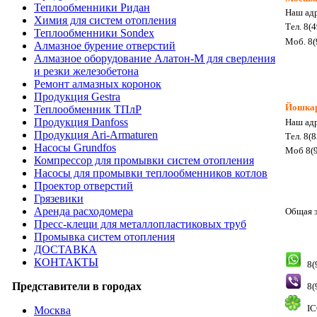
Теплообменники Ридан
Наш адр
Химия для систем отопления
Тел. 8(
Теплообменники Sondex
Моб. 8(
Алмазное бурение отверстий
Алмазное оборудование Алатон-М для сверления
и резки железобетона
Ремонт алмазных коронок
Продукция Gestra
Йошка
Теплообменник ТПлР
Продукция Danfoss
Наш адр
Продукция Ari-Armaturen
Тел. 8(
Насосы Grundfos
Моб 8(9
Компрессор для промывки систем отопления
Насосы для промывки теплообменников котлов
Проектор отверстий
Грязевики
Аренда расходомера
Общая э
Пресс-клещи для металлопластиковых труб
Промывка систем отопления
ДОСТАВКА
КОНТАКТЫ
8(
Представители в городах
8(
IC
Москва