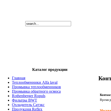
Каталог продукции
Кон
Главная
Теплообменники Alfa laval
Промывка теплообменников
Промывка обратного осмоса
Контак
Rothenberger Ropuls
Время р
Фильтры BWT
Охладитель Сатэкс
Продукция Reflex
Москв