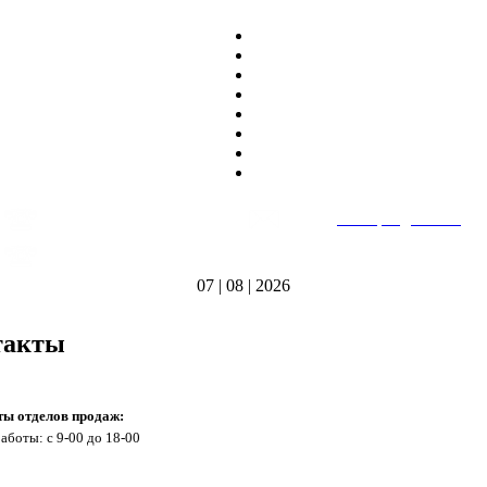
8
(495)
669-86~81
E-mail:
heatteplo@mail.ru
тел.
8
(8362)
39-17~01
Режим работы: пн-пт 9:00-18:00
тел.
07 | 08 | 2026
такты
ты отделов продаж:
аботы: с 9-00 до 18-00
а