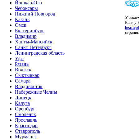
Йошкар-Ола
Чебоксары
Нижний Новгород
Уважае
Казань
Если у 
Омск
heattep
Екатеринбург
страниц
Владимир
Ханты-Мансийск
Санкт-Петербург
Ленинградская область
Уфа
Рязань
Волжск
Сыктывкар
Самара
Владивосток
Набережные Челны
Липецк
Калуга
Оренбург
Смоленск
Ярославль
Краснодар
Ставрополь
Мурманск