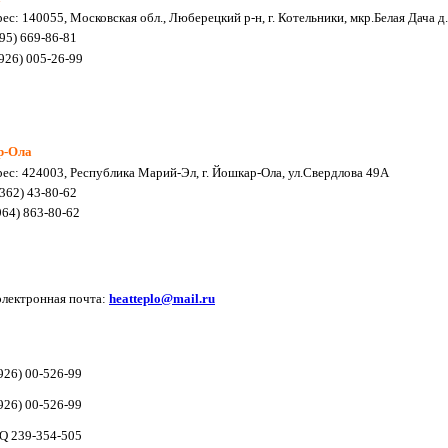
ес: 140055, Московская обл., Люберецкий р-н, г. Котельники, мкр.Белая Дача д
495) 669-86-81
926) 005-26-99
р-Ола
ес: 424003, Республика Марий-Эл, г. Йошкар-Ола, ул.Свердлова 49А
8362) 43-80-62
64) 863-80-62
лектронная почта:
heatteplo@mail.ru
926) 00-526-99
926) 00-526-99
Q 239-354-505