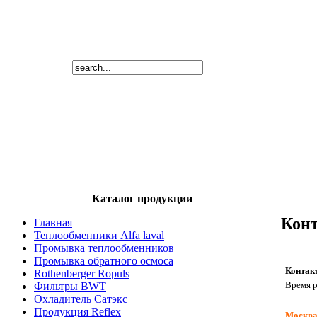
Каталог продукции
Кон
Главная
Теплообменники Alfa laval
Промывка теплообменников
Промывка обратного осмоса
Контак
Rothenberger Ropuls
Время р
Фильтры BWT
Охладитель Сатэкс
Продукция Reflex
Москв