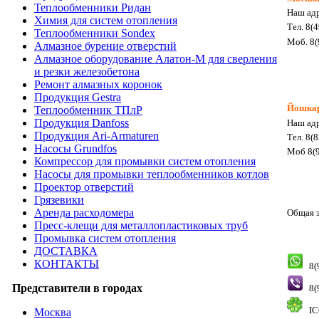
Теплообменники Ридан
Наш адр
Химия для систем отопления
Тел. 8(
Теплообменники Sondex
Моб. 8(
Алмазное бурение отверстий
Алмазное оборудование Алатон-М для сверления
и резки железобетона
Ремонт алмазных коронок
Продукция Gestra
Йошка
Теплообменник ТПлР
Продукция Danfoss
Наш адр
Продукция Ari-Armaturen
Тел. 8(
Насосы Grundfos
Моб 8(9
Компрессор для промывки систем отопления
Насосы для промывки теплообменников котлов
Проектор отверстий
Грязевики
Аренда расходомера
Общая э
Пресс-клещи для металлопластиковых труб
Промывка систем отопления
ДОСТАВКА
КОНТАКТЫ
8(
Представители в городах
8(
IC
Москва