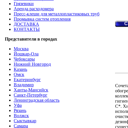
Грязевики
Аренда расходомера
Пресс-клещи для металлопластиковых труб
Промывка систем отопления
C
ДОСТАВКА
КОНТАКТЫ
Представители в городах
Москва
Йошкар-Ола
Чебоксары
Нижний Новгород
Казань
Омск
Екатеринбург
Владимир
Сочет
Ханты-Мансийск
обогр
Санкт-Петербург
коллек
Ленинградская область
гигиен
Уфа
С*. Хи
Рязань
испол
Волжск
очист
Сыктывкар
дезинф
Самара
сущес