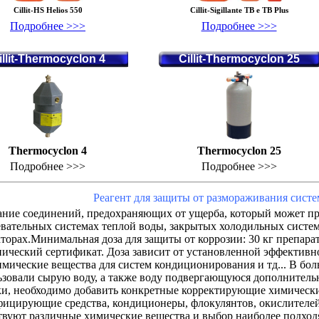
Cillit-HS Helios 550
Cillit-Sigillante TB e TB Plus
Подробнее >>>
Подробнее >>>
illit-Thermocyclon 4
Cillit-Thermocyclon 25
Thermocyclon 4
Thermocyclon 25
Подробнее >>>
Подробнее >>>
Реагент для защиты от размораживания сист
ание соединений, предохраняющих от ущерба, который может при
евательных системах теплой воды, закрытых холодильных систем
торах.Минимальная доза для защиты от коррозии: 30 кг препарат
ический сертификат. Доза зависит от установленной эффективнос
мические вещества для систем кондиционирования и тд... В бол
ьзовали сырую воду, а также воду подвергающуюся дополнитель
ки, необходимо добавить конкретные корректирующие химических
ицирующие средства, кондиционеры, флокулянтов, окислителей, 
твуют различные химические вещества и выбор наиболее подход