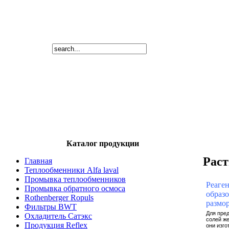
Каталог продукции
Раст
Главная
Теплообменники Alfa laval
Промывка теплообменников
Реаге
Промывка обратного осмоса
образо
Rothenberger Ropuls
размо
Фильтры BWT
Для пред
Охладитель Сатэкс
солей же
Продукция Reflex
они изго