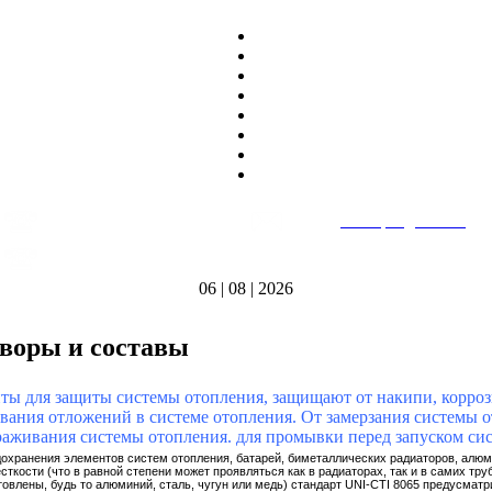
8
(495)
669-86~81
E-mail:
heatteplo@mail.ru
тел.
8
(8362)
39-17~01
Режим работы: пн-пт 9:00-18:00
тел.
06 | 08 | 2026
воры и составы
нты для защиты системы отопления, защищают от накипи, корро
вания отложений в системe отопления. От замерзания системы о
раживания системы отопления. для промывки перед запуском си
охранения элементов систем отопления, батарей, биметаллических радиаторов, алюм
сткости (что в равной степени может проявляться как в радиаторах, так и в самих тру
товлены, будь то алюминий, сталь, чугун или медь) стандарт UNI-CTI 8065 предусма