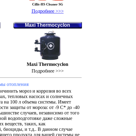
Cillit-HS Cleaner SG
Подробнее >>>
Maxi Thermocyclon
Maxi Thermocyclon
Подробнее >>>
емы отопления
чинить мороз и коррозия во всех
ах, тепловых насосах и солнечных
а нa 100 л объема системы. Имеет
ти защиты от мороза: от -9 С* до -40
ьшинстве случаев, независимо от того
ной водоподготовке даже сложные
 веществ, таких, как
биоциды, и т.д.. В данном случае
ящего продукта для вашей системы не