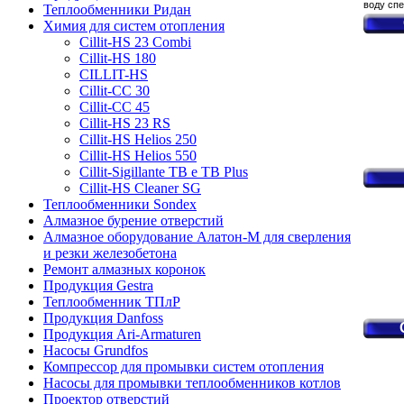
воду спе
Теплообменники Ридан
Химия для систем отопления
Cillit-HS 23 Combi
Cillit-HS 180
CILLIT-HS
Cillit-CC 30
Cillit-CC 45
Cillit-HS 23 RS
Cillit-HS Helios 250
Cillit-HS Helios 550
Cillit-Sigillante TB e TB Plus
Cillit-HS Cleaner SG
Теплообменники Sondex
Алмазное бурение отверстий
Алмазное оборудование Алатон-М для сверления
и резки железобетона
Ремонт алмазных коронок
Продукция Gestra
Теплообменник ТПлР
Продукция Danfoss
Продукция Ari-Armaturen
Насосы Grundfos
Компрессор для промывки систем отопления
Насосы для промывки теплообменников котлов
Проектор отверстий