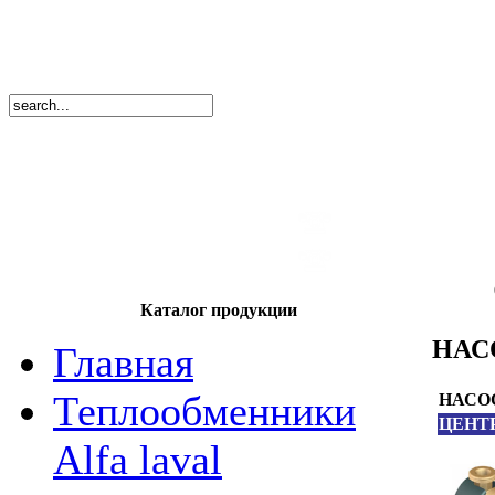
8
(495)
669-86
тел.
8
(8362)
39-17
тел.
Каталог продукции
НАС
Главная
Теплообменники
НАСО
ЦЕНТ
Alfa laval