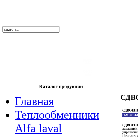
8
(495)
669-86
тел.
8
(8362)
39-17
тел.
Каталог продукции
СДВ
Главная
Теплообменники
СДВОЕН
НАСОСЫ
Alfa laval
СДВОЕНН
давления)
управлени
Насосы с 