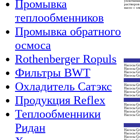
Промывка
уплотнени
растворов
насос с э
теплообменников
Промывка обратного
осмоса
Rothenberger Ropuls
Насосы Gr
Фильтры BWT
Насосы Gr
Насосы Gr
Насосы Gr
Охладитель Сатэкс
Насосы Gr
Насосы Gr
Насосы Gr
Насосы Gr
Продукция Reflex
Насосы Gr
Насосы Gr
Теплообменники
Насосы Gr
Насосы Gr
Ридан
Насосы Gr
Насосы Gr
Насосы Gr