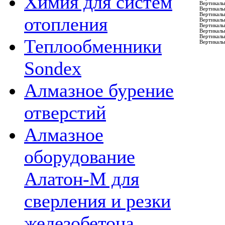
Химия для систем
Вертикаль
Вертикаль
Вертикаль
отопления
Вертикаль
Вертикаль
Вертикаль
Вертикаль
Теплообменники
Вертикаль
Sondex
Алмазное бурение
отверстий
Алмазное
оборудование
Алатон-М для
сверления и резки
железобетона