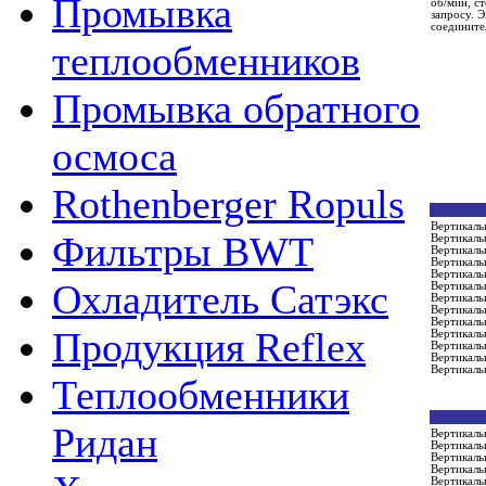
Промывка
об/мин, с
запросу. 
соедините
теплообменников
Промывка обратного
осмоса
Rothenberger Ropuls
Вертикал
Фильтры BWT
Вертикаль
Вертикаль
Вертикаль
Вертикаль
Охладитель Сатэкс
Вертикаль
Вертикаль
Вертикаль
Вертикаль
Продукция Reflex
Вертикаль
Вертикаль
Вертикаль
Вертикаль
Теплообменники
Ридан
Вертикаль
Вертикаль
Вертикаль
Вертикаль
Вертикаль