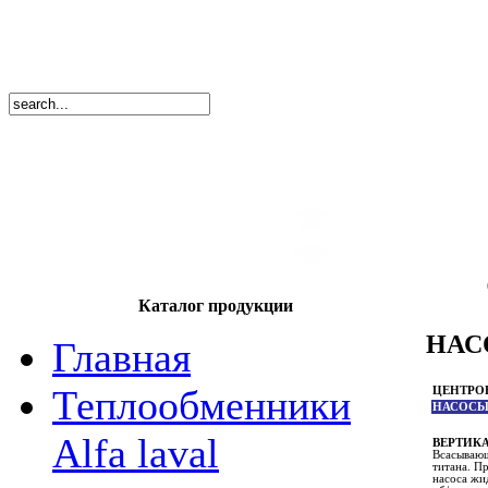
8
(495)
669-86
тел.
8
(8362)
39-17
тел.
Каталог продукции
НАС
Главная
Теплообменники
ЦЕНТРО
НАСОСЫ
Alfa laval
ВЕРТИК
Всасывающ
титана. П
насоса жи