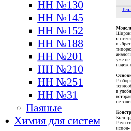
НН №130
Теп
НН №145
НН №152
Модель
Широки
оптима
НН №188
выбрат
типора
НН №201
аналог
уже не
надеж
НН №210
Основн
НН №251
Разбор
теплоо
в удоб
НН №31
котора
не зави
Паяные
Констр
Химия для систем
Констр
Рама с
непод-