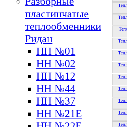
Разборные
Теп
пластинчатые
Теп
теплообменники
Теп
Ридан
Теп
НН №01
Теп
НН №02
Теп
НН №12
Теп
НН №44
Теп
НН №37
Теп
НН №21Е
Теп
НН №22Е
Теп