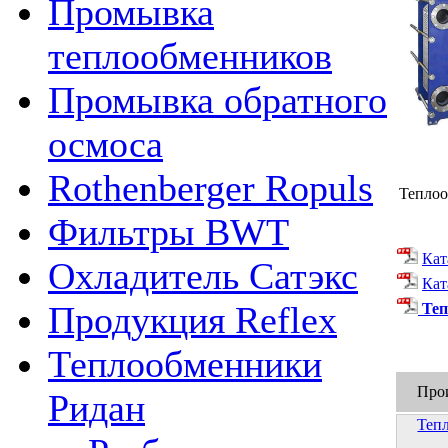
Промывка
теплообменников
Промывка обратного
осмоса
Rothenberger Ropuls
Теплоо
Фильтры BWT
Кат
Охладитель Сатэкс
Кат
Продукция Reflex
Теп
Теплообменники
Про
Ридан
Теп