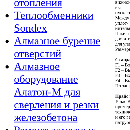
отопления
вижной
вы-
Теплообменники
пускаю
Между 
уплот-
Sondex
нитель
Пакет 
Алмазное бурение
достат
для уп
Размер
отверстий
Станда
Алмазное
F1 – В
F2 – В
F3 – В
оборудование
F4 – В
По зап
Алатон-М для
Прайс 
сверления и резки
У нас В
пример
технич
железобетона
и его 
патруб