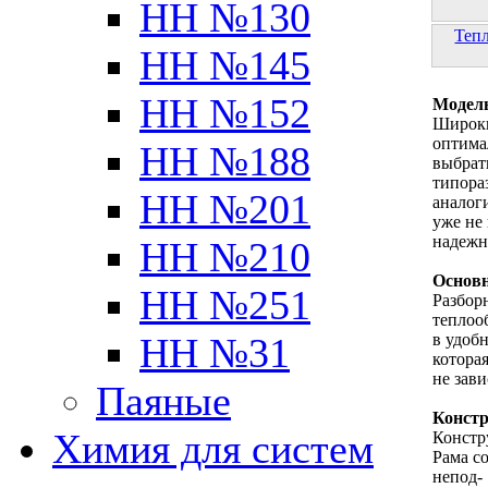
НН №130
Теп
НН №145
НН №152
Модель
Широки
оптима
НН №188
выбрат
типора
НН №201
аналог
уже не
надеж
НН №210
Основн
НН №251
Разбор
теплоо
в удоб
НН №31
котора
не зави
Паяные
Констр
Химия для систем
Констр
Рама с
непод-