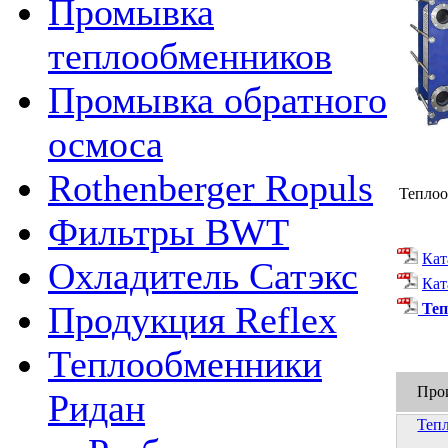
Промывка
теплообменников
Промывка обратного
осмоса
Rothenberger Ropuls
Теплоо
Фильтры BWT
Кат
Охладитель Сатэкс
Кат
Продукция Reflex
Теп
Теплообменники
Про
Ридан
Теп