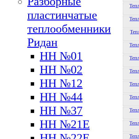
Разборные
Теп
пластинчатые
Теп
теплообменники
Теп
Ридан
Теп
НН №01
Теп
НН №02
Теп
НН №12
Теп
НН №44
Теп
НН №37
Теп
НН №21Е
Теп
НН №22Е
Теп