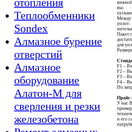
отопления
вижной
вы-
Теплообменники
пускаю
Между 
уплот-
Sondex
нитель
Пакет 
Алмазное бурение
достат
для уп
Размер
отверстий
Станда
Алмазное
F1 – В
F2 – В
F3 – В
оборудование
F4 – В
По зап
Алатон-М для
Прайс 
сверления и резки
У нас В
пример
технич
железобетона
и его 
патруб