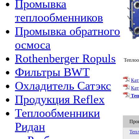
Промывка
теплообменников
Промывка обратного
осмоса
Rothenberger Ropuls
Теплоо
Фильтры BWT
Кат
Охладитель Сатэкс
Кат
Продукция Reflex
Теп
Теплообменники
Про
Ридан
Теп