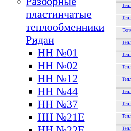
Разборные
Теп
пластинчатые
Теп
теплообменники
Теп
Ридан
Теп
НН №01
Теп
НН №02
Теп
НН №12
Теп
НН №44
Теп
НН №37
Теп
НН №21Е
Теп
НН №22Е
Теп