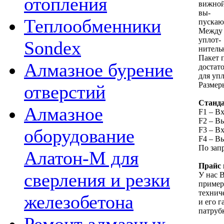
отопления
вижной
вы-
Теплообменники
пускаю
Между 
уплот-
Sondex
нитель
Пакет 
Алмазное бурение
достат
для уп
Размер
отверстий
Станда
Алмазное
F1 – В
F2 – В
F3 – В
оборудование
F4 – В
По зап
Алатон-М для
Прайс 
сверления и резки
У нас В
пример
технич
железобетона
и его 
патруб