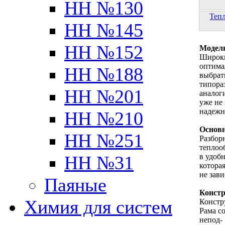
НН №130
Теп
НН №145
НН №152
Модель
Широки
оптима
НН №188
выбрат
типора
НН №201
аналог
уже не
надеж
НН №210
Основн
НН №251
Разбор
теплоо
в удоб
НН №31
котора
не зави
Паяные
Констр
Химия для систем
Констр
Рама с
непод-