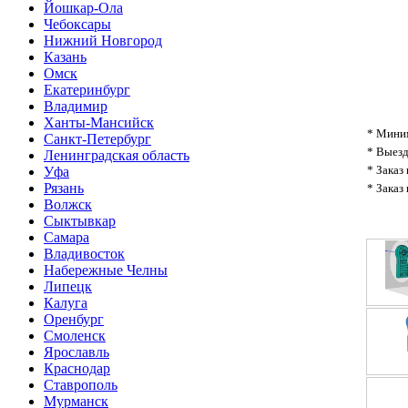
Йошкар-Ола
Чебоксары
Нижний Новгород
Казань
Омск
Екатеринбург
Владимир
Ханты-Мансийск
* Миним
Санкт-Петербург
* Выезд
Ленинградская область
* Заказ
Уфа
Рязань
* Заказ
Волжск
Сыктывкар
Самара
Владивосток
Набережные Челны
Липецк
Калуга
Оренбург
Смоленск
Ярославль
Краснодар
Ставрополь
Мурманск