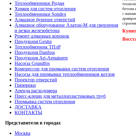
Теплообменники Ридан
техноло
Химия для систем отопления
бетона 
с напая
Теплообменники Sondex
армиров
Алмазное бурение отверстий
строени
Алмазное оборудование Алатон-М для сверления
и резки железобетона
Купит
Ремонт алмазных коронок
Восст
Продукция Gestra
Теплообменник ТПлР
Продукция Danfoss
Продукция Ari-Armaturen
Насосы Grundfos
Компрессор для промывки систем отопления
Насосы для промывки теплообменников котлов
Проектор отверстий
Грязевики
Аренда расходомера
Пресс-клещи для металлопластиковых труб
Промывка систем отопления
ДОСТАВКА
КОНТАКТЫ
Представители в городах
Москва