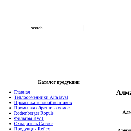
Каталог продукции
Алма
Главная
Теплообменники Alfa laval
Промывка теплообменников
Промывка обратного осмоса
Алм
Rothenberger Ropuls
Фильтры BWT
Охладитель Сатэкс
Продукция Reflex
Алмазн