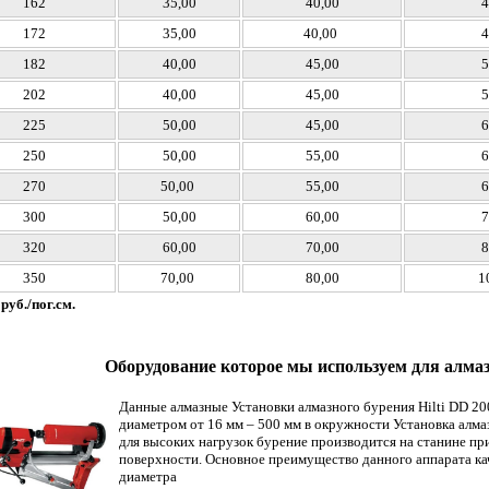
162
35,00
40,00
4
172
35,00
40,00
4
182
40,00
45,00
5
202
40,00
45,00
5
225
50,00
45,00
6
250
50,00
55,00
6
270
50,00
55,00
6
300
50,00
60,00
7
320
60,00
70,00
8
350
70,00
80,00
1
руб./пог.см.
Оборудование которое мы используем для алмазн
Данные алмазные Установки алмазного бурения Hilti DD 2
диаметром от 16 мм – 500 мм в окружности Установка алмаз
для высоких нагрузок бурение производится на станине п
поверхности. Основное преимущество данного аппарата ка
диаметра