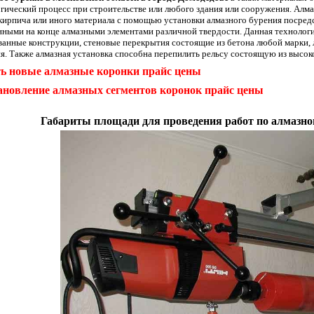
гический процесс при строительстве или любого здания или сооружения. Алмаз
кирпича или иного материала с помощью установки алмазного бурения посред
нными на конце алмазными элементами различной твердости. Данная технологи
анные конструкции, стеновые перекрытия состоящие из бетона любой марки, 
я. Также алмазная установка способна перепилить рельсу состоящую из высо
ь новые алмазные коронки прайс цены
ановление алмазных сегментов коронок прайс цены
Габариты площади для проведения работ по алмазно