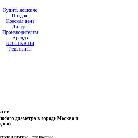
Купить дешевле
Продаю
Красная цена
Дилеры
Производителям
Аренда
КОНТАКТЫ
Реквизиты
стий
юбого диаметра в городе Москва и
дово)
бетоне и кирпиче – это важный