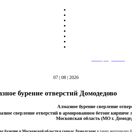
8
(495)
669-86~81
E-mail:
heatteplo@mail.ru
тел.
8
(8362)
39-17~01
Режим работы: пн-пт 9:00-18:00
тел.
07 | 08 | 2026
зное бурение отверстий Домодедово
Алмазное бурение сверление отвер
азное сверление отверстий в армированном бетоне кирпиче л
Московская область (МО г. Домоде
ое бурение в Московской области в городе Домодедове
в таких материалах 