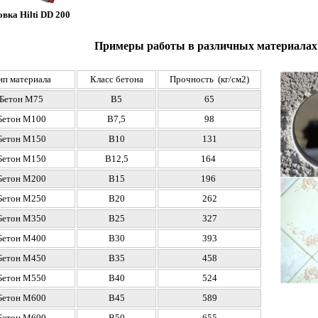
вка Hilti DD 200
Примеры работы в различных материалах
ип материала
Класс бетона
Прочность (кг/см2)
Бетон М75
В5
65
Бетон М100
В7,5
98
Бетон М150
В10
131
Бетон М150
В12,5
164
Бетон
М200
В15
196
Бетон
М250
В20
262
Бетон
М350
В25
327
Бетон
М400
В30
393
Бетон
М450
В35
458
Бетон
М550
В40
524
Бетон
М600
В45
589
Бетон
М600
В50
655