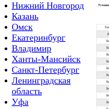
Нижний Новгород
Установ
Казань
Омск
Ти
Б
Екатеринбург
Б
Владимир
Б
Б
Ханты-Мансийск
Б
Санкт-Петербург
Б
Б
Ленинградская
Б
область
Б
Б
Уфа
Б
Б