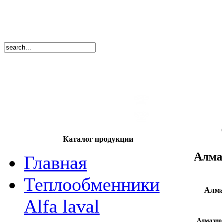
8
(495)
669-86
тел.
8
(8362)
39-17
тел.
Каталог продукции
Алма
Главная
Теплообменники
Алма
Alfa laval
Алмазно