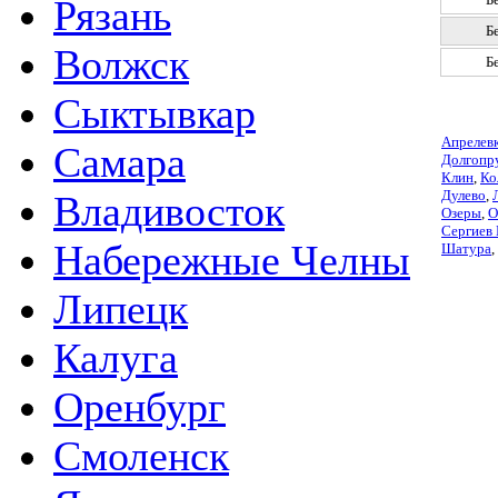
Рязань
Б
Волжск
Б
Сыктывкар
Апрелев
Самара
Долгопр
Клин
,
Ко
Дулево
,
Владивосток
Озеры
,
О
Сергиев
Набережные Челны
Шатура
,
Липецк
Калуга
Оренбург
Смоленск