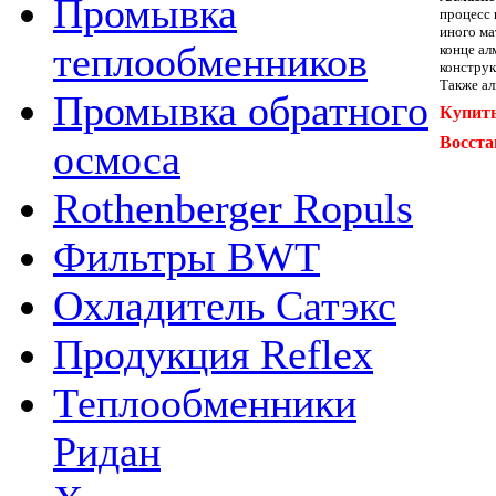
Промывка
процесс 
иного ма
теплообменников
конце ал
конструк
Также ал
Промывка обратного
Купить
Восста
осмоса
Rothenberger Ropuls
Фильтры BWT
Охладитель Сатэкс
Продукция Reflex
Теплообменники
Ридан