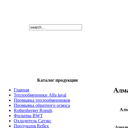
Каталог продукции
Алма
Главная
Теплообменники Alfa laval
Промывка теплообменников
Промывка обратного осмоса
Алм
Rothenberger Ropuls
Фильтры BWT
Охладитель Сатэкс
Продукция Reflex
Алмазн