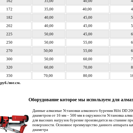
162
35,00
40,00
4
172
35,00
40,00
4
182
40,00
45,00
5
202
40,00
45,00
5
225
50,00
45,00
6
250
50,00
55,00
6
270
50,00
55,00
6
300
50,00
60,00
7
320
60,00
70,00
8
350
70,00
80,00
1
руб./пог.см.
Оборудование которое мы используем для алмазн
Данные алмазные Установки алмазного бурения Hilti DD 2
диаметром от 16 мм – 500 мм в окружности Установка алмаз
для высоких нагрузок бурение производится на станине п
поверхности. Основное преимущество данного аппарата ка
диаметра