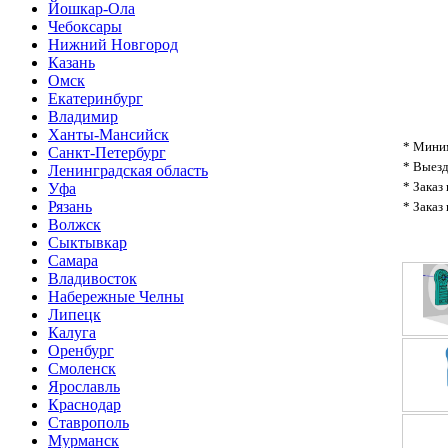
Йошкар-Ола
Чебоксары
Нижний Новгород
Казань
Омск
Екатеринбург
Владимир
Ханты-Мансийск
* Миним
Санкт-Петербург
* Выезд
Ленинградская область
* Заказ
Уфа
Рязань
* Заказ
Волжск
Сыктывкар
Самара
Владивосток
Набережные Челны
Липецк
Калуга
Оренбург
Смоленск
Ярославль
Краснодар
Ставрополь
Мурманск