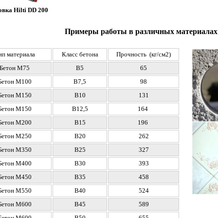
вка Hilti DD 200
Примеры работы в различных материалах
ип материала
Класс бетона
Прочность (кг/см2)
Бетон М75
В5
65
Бетон М100
В7,5
98
Бетон М150
В10
131
Бетон М150
В12,5
164
Бетон
М200
В15
196
Бетон
М250
В20
262
Бетон
М350
В25
327
Бетон
М400
В30
393
Бетон
М450
В35
458
Бетон
М550
В40
524
Бетон
М600
В45
589
Бетон
М600
В50
655