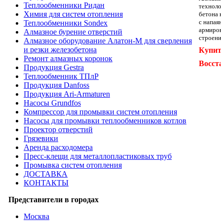
Теплообменники Ридан
техноло
Химия для систем отопления
бетона 
с напая
Теплообменники Sondex
армиров
Алмазное бурение отверстий
строени
Алмазное оборудование Алатон-М для сверления
и резки железобетона
Купит
Ремонт алмазных коронок
Восст
Продукция Gestra
Теплообменник ТПлР
Продукция Danfoss
Продукция Ari-Armaturen
Насосы Grundfos
Компрессор для промывки систем отопления
Насосы для промывки теплообменников котлов
Проектор отверстий
Грязевики
Аренда расходомера
Пресс-клещи для металлопластиковых труб
Промывка систем отопления
ДОСТАВКА
КОНТАКТЫ
Представители в городах
Москва