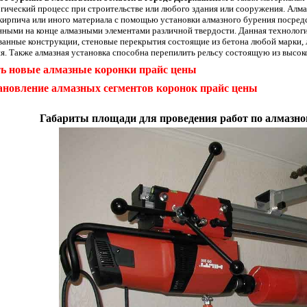
гический процесс при строительстве или любого здания или сооружения. Алмаз
кирпича или иного материала с помощью установки алмазного бурения посред
нными на конце алмазными элементами различной твердости. Данная технологи
анные конструкции, стеновые перекрытия состоящие из бетона любой марки, 
я. Также алмазная установка способна перепилить рельсу состоящую из высо
ь новые алмазные коронки прайс цены
ановление алмазных сегментов коронок прайс цены
Габариты площади для проведения работ по алмазно