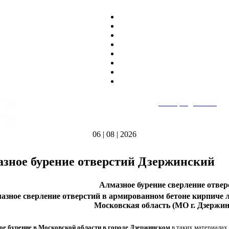
8
(495)
669-86~81
E-mail:
heatteplo@mail.ru
тел.
8
(8362)
39-17~01
Режим работы: пн-пт 9:00-18:00
тел.
06 | 08 | 2026
зное бурение отверстий Дзержинский
Алмазное бурение сверление отвер
азное сверление отверстий в армированном бетоне кирпиче л
Московская область (МО г. Дзержин
ое бурение в Московской области в городе Дзержинском
в таких материалах