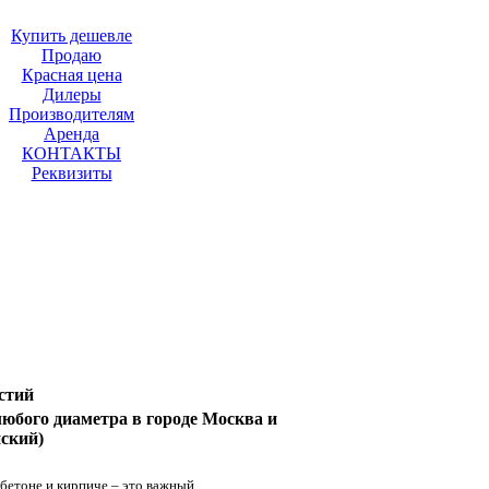
Купить дешевле
Продаю
Красная цена
Дилеры
Производителям
Аренда
КОНТАКТЫ
Реквизиты
стий
юбого диаметра в городе Москва и
ский)
 бетоне и кирпиче – это важный