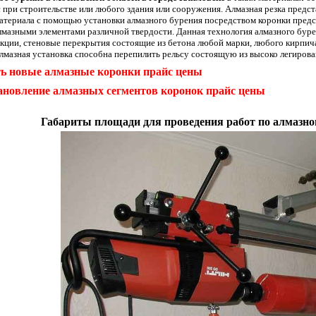
 при строительстве или любого здания или сооружения. Алмазная резка предст
атериала с помощью установки алмазного бурения посредством коронки пред
лмазными элементами различной твердости. Данная технология алмазного бур
кции, стеновые перекрытия состоящие из бетона любой марки, любого кирпича
лмазная установка способна перепилить рельсу состоящую из высоко легиров
ь новые алмазные коронки прайс цены
ановление алмазных сегментов коронок прайс цены
Габариты площади для проведения работ по алмазно