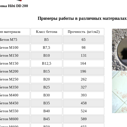
вка Hilti DD 200
Примеры работы в различных материалах
ип материала
Класс бетона
Прочность (кг/см2)
Бетон М75
В5
65
Бетон М100
В7,5
98
Бетон М150
В10
131
Бетон М150
В12,5
164
Бетон
М200
В15
196
Бетон
М250
В20
262
Бетон
М350
В25
327
Бетон
М400
В30
393
Бетон
М450
В35
458
Бетон
М550
В40
524
Бетон
М600
В45
589
Бетон
М600
В50
655