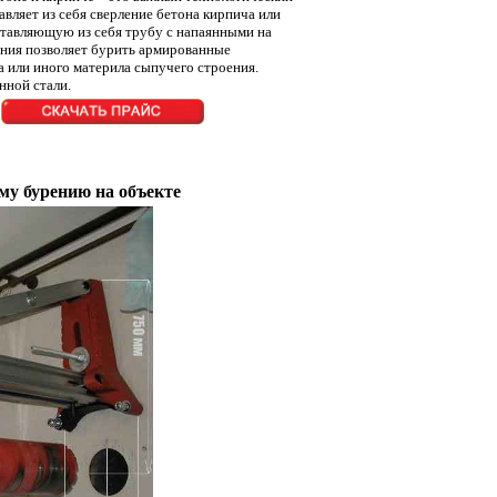
авляет из себя сверление бетона кирпича или
ставляющую из себя трубу с напаянными на
ения позволяет бурить армированные
 или иного материла сыпучего строения.
анной стали.
му бурению на объекте