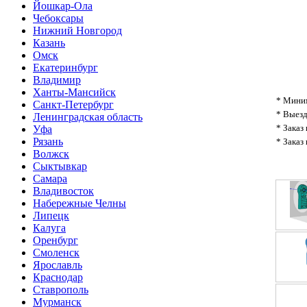
Йошкар-Ола
Чебоксары
Нижний Новгород
Казань
Омск
Екатеринбург
Владимир
Ханты-Мансийск
* Миним
Санкт-Петербург
* Выезд
Ленинградская область
* Заказ
Уфа
Рязань
* Заказ
Волжск
Сыктывкар
Самара
Владивосток
Набережные Челны
Липецк
Калуга
Оренбург
Смоленск
Ярославль
Краснодар
Ставрополь
Мурманск