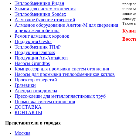
Теплообменники Ридан
процесс
Химия для систем отопления
иного м
конце а
Теплообменники Sondex
констру
Алмазное бурение отверстий
Также а
Алмазное оборудование Алатон-М для сверления
и резки железобетона
Купит
Ремонт алмазных коронок
Восст
Продукция Gestra
Теплообменник ТПлР
Продукция Danfoss
Продукция Ari-Armaturen
Насосы Grundfos
Компрессор для промывки систем отопления
Насосы для промывки теплообменников котлов
Проектор отверстий
Грязевики
Аренда расходомера
Пресс-клещи для металлопластиковых труб
Промывка систем отопления
ДОСТАВКА
КОНТАКТЫ
Представители в городах
Москва