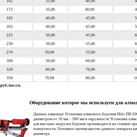
162
35,00
40,00
4
172
35,00
40,00
4
182
40,00
45,00
5
202
40,00
45,00
5
225
50,00
45,00
6
250
50,00
55,00
6
270
50,00
55,00
6
300
50,00
60,00
7
320
60,00
70,00
8
350
70,00
80,00
1
руб./пог.см.
Оборудование которое мы используем для алмазн
Данные алмазные Установки алмазного бурения Hilti DD 2
диаметром от 16 мм – 500 мм в окружности Установка алмаз
для высоких нагрузок бурение производится на станине п
поверхности. Основное преимущество данного аппарата ка
диаметра