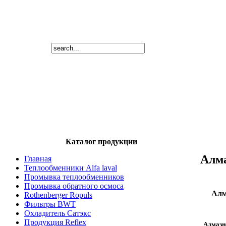
Каталог продукции
Алма
Главная
Теплообменники Alfa laval
Промывка теплообменников
Промывка обратного осмоса
Алм
Rothenberger Ropuls
Фильтры BWT
Охладитель Сатэкс
Продукция Reflex
Алмазн