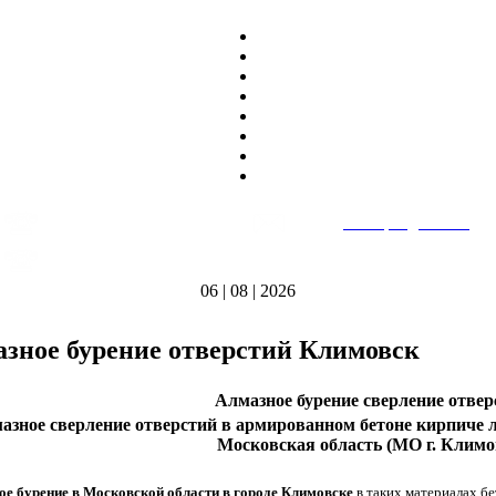
8
(495)
669-86~81
E-mail:
heatteplo@mail.ru
тел.
8
(8362)
39-17~01
Режим работы: пн-пт 9:00-18:00
тел.
06 | 08 | 2026
зное бурение отверстий Климовск
Алмазное бурение сверление отвер
азное сверление отверстий в армированном бетоне кирпиче л
Московская область (МО г. Климо
ое бурение в Московской области в городе Климовске
в таких материалах бе