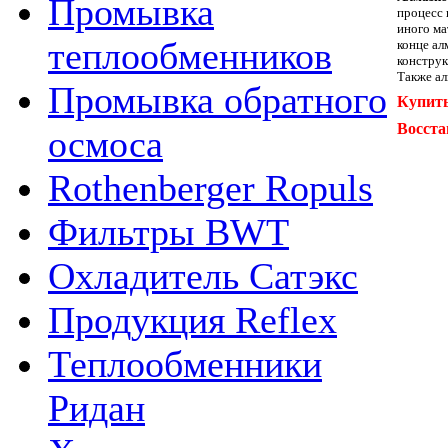
Промывка
процесс 
иного ма
теплообменников
конце ал
конструк
Также ал
Промывка обратного
Купить
Восста
осмоса
Rothenberger Ropuls
Фильтры BWT
Охладитель Сатэкс
Продукция Reflex
Теплообменники
Ридан