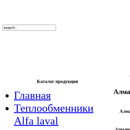
8
(495)
669-86
тел.
8
(8362)
39-17
тел.
Каталог продукции
Алма
Главная
Теплообменники
Алма
Alfa laval
Алмазно