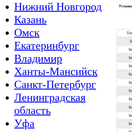
Нижний Новгород
Установ
Казань
Омск
Ти
Б
Екатеринбург
Б
Владимир
Б
Б
Ханты-Мансийск
Б
Санкт-Петербург
Б
Б
Ленинградская
Б
область
Б
Б
Уфа
Б
Б