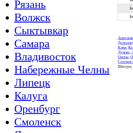
Рязань
Б
Волжск
Б
Сыктывкар
Апрелев
Самара
Долгопр
Клин
,
Ко
Дулево
,
Владивосток
Озеры
,
О
Сергиев
Набережные Челны
Шатура,
Липецк
Калуга
Оренбург
Смоленск