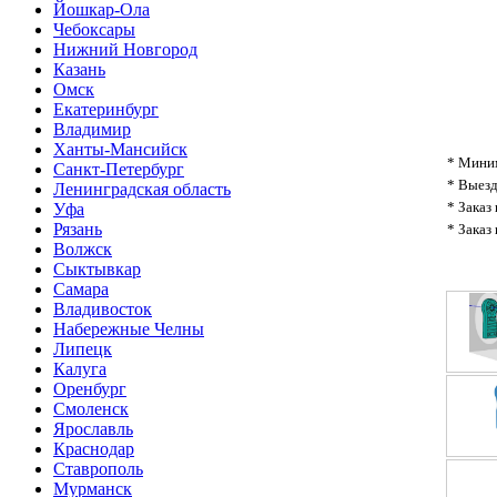
Йошкар-Ола
Чебоксары
Нижний Новгород
Казань
Омск
Екатеринбург
Владимир
Ханты-Мансийск
* Миним
Санкт-Петербург
* Выезд
Ленинградская область
* Заказ
Уфа
Рязань
* Заказ
Волжск
Сыктывкар
Самара
Владивосток
Набережные Челны
Липецк
Калуга
Оренбург
Смоленск
Ярославль
Краснодар
Ставрополь
Мурманск