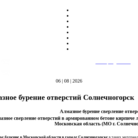
8
(495)
669-86~81
E-mail:
heatteplo@mail.ru
тел.
8
(8362)
39-17~01
Режим работы: пн-пт 9:00-18:00
тел.
06 | 08 | 2026
зное бурение отверстий Солнечногорск
Алмазное бурение сверление отвер
азное сверление отверстий в армированном бетоне кирпиче л
Московская область (МО г. Солнечно
ое бурение в Московской области в городе Солнечногорске
в таких материал