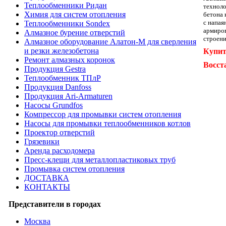
Теплообменники Ридан
техноло
Химия для систем отопления
бетона 
с напая
Теплообменники Sondex
армиров
Алмазное бурение отверстий
строени
Алмазное оборудование Алатон-М для сверления
и резки железобетона
Купит
Ремонт алмазных коронок
Восст
Продукция Gestra
Теплообменник ТПлР
Продукция Danfoss
Продукция Ari-Armaturen
Насосы Grundfos
Компрессор для промывки систем отопления
Насосы для промывки теплообменников котлов
Проектор отверстий
Грязевики
Аренда расходомера
Пресс-клещи для металлопластиковых труб
Промывка систем отопления
ДОСТАВКА
КОНТАКТЫ
Представители в городах
Москва