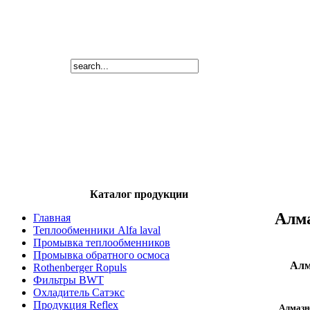
Каталог продукции
Алма
Главная
Теплообменники Alfa laval
Промывка теплообменников
Промывка обратного осмоса
Алм
Rothenberger Ropuls
Фильтры BWT
Охладитель Сатэкс
Продукция Reflex
Алмазн