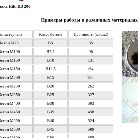
вка Hilti DD 200
Примеры работы в различных материалах
ип материала
Класс бетона
Прочность (кг/см2)
Бетон М75
В5
65
Бетон М100
В7,5
98
Бетон М150
В10
131
Бетон М150
В12,5
164
Бетон
М200
В15
196
Бетон
М250
В20
262
Бетон
М350
В25
327
Бетон
М400
В30
393
Бетон
М450
В35
458
Бетон
М550
В40
524
Бетон
М600
В45
589
Бетон
М600
В50
655