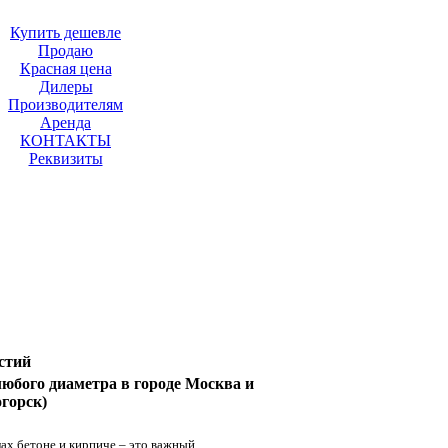
Купить дешевле
Продаю
Красная цена
Дилеры
Производителям
Аренда
КОНТАКТЫ
Реквизиты
стий
юбого диаметра в городе Москва и
горск)
ах бетоне и кирпиче – это важный