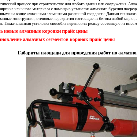
гический процесс при строительстве или любого здания или сооружения. Алмаз
кирпича или иного материала с помощью установки алмазного бурения посред
нными на конце алмазными элементами различной твердости. Данная технологи
анные конструкции, стеновые перекрытия состоящие из бетона любой марки, 
я. Также алмазная установка способна перепилить рельсу состоящую из высо
ь новые алмазные коронки прайс цены
ановление алмазных сегментов коронок прайс цены
Габариты площади для проведения работ по алмазно