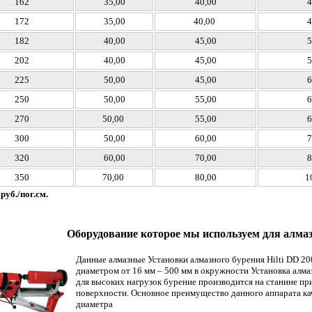
162
35,00
40,00
4
172
35,00
40,00
4
182
40,00
45,00
5
202
40,00
45,00
5
225
50,00
45,00
6
250
50,00
55,00
6
270
50,00
55,00
6
300
50,00
60,00
7
320
60,00
70,00
8
350
70,00
80,00
1
руб./пог.см.
Оборудование которое мы используем для алмазн
Данные алмазные Установки алмазного бурения Hilti DD 2
диаметром от 16 мм – 500 мм в окружности Установка алмаз
для высоких нагрузок бурение производится на станине п
поверхности. Основное преимущество данного аппарата ка
диаметра