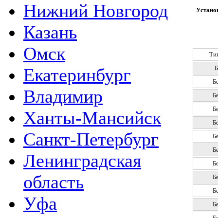
Нижний Новгород
Установ
Казань
Омск
Ти
Б
Екатеринбург
Б
Владимир
Б
Б
Ханты-Мансийск
Б
Санкт-Петербург
Б
Б
Ленинградская
Б
область
Б
Б
Уфа
Б
Б