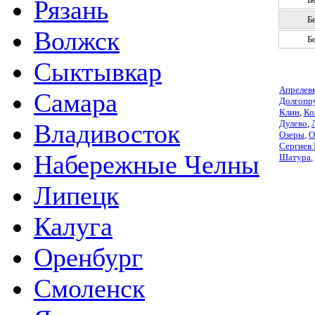
Рязань
Б
Волжск
Б
Сыктывкар
Апрелев
Самара
Долгопр
Клин
,
Ко
Дулево
,
Владивосток
Озеры
,
О
Сергиев
Набережные Челны
Шатура
,
Липецк
Калуга
Оренбург
Смоленск