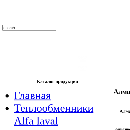
8
(495)
669-86
тел.
8
(8362)
39-17
тел.
Каталог продукции
Алма
Главная
Теплообменники
Алма
Alfa laval
Алмазно