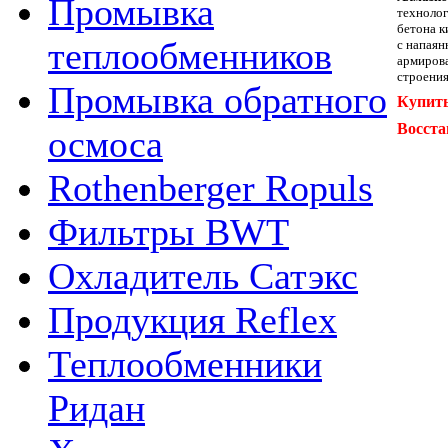
Промывка
технолог
бетона к
теплообменников
с напаян
армирова
строения
Промывка обратного
Купить
Восста
осмоса
Rothenberger Ropuls
Фильтры BWT
Охладитель Сатэкс
Продукция Reflex
Теплообменники
Ридан