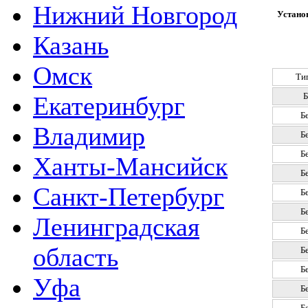
Нижний Новгород
Установ
Казань
Омск
Ти
Б
Екатеринбург
Б
Владимир
Б
Б
Ханты-Мансийск
Б
Санкт-Петербург
Б
Б
Ленинградская
Б
область
Б
Б
Уфа
Б
Б