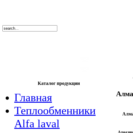
8
(495)
669-86
тел.
8
(8362)
39-17
тел.
Каталог продукции
Алма
Главная
Теплообменники
Алма
Alfa laval
Алмазно