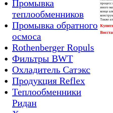
Промывка
процесс 
иного ма
теплообменников
конце ал
конструк
Также ал
Промывка обратного
Купить
Восста
осмоса
Rothenberger Ropuls
Фильтры BWT
Охладитель Сатэкс
Продукция Reflex
Теплообменники
Ридан