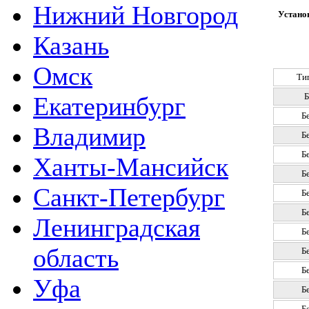
Нижний Новгород
Установ
Казань
Омск
Ти
Б
Екатеринбург
Б
Владимир
Б
Б
Ханты-Мансийск
Б
Санкт-Петербург
Б
Б
Ленинградская
Б
область
Б
Б
Уфа
Б
Б