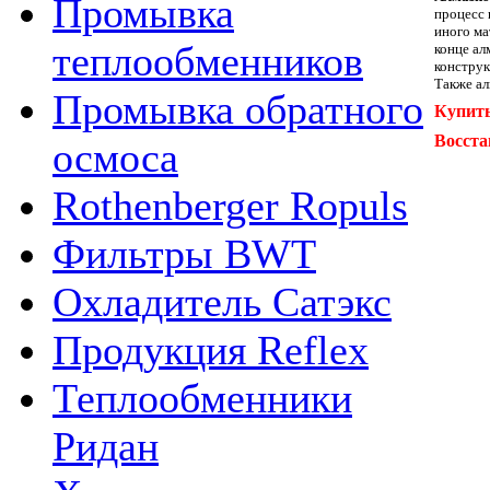
Промывка
процесс 
иного ма
теплообменников
конце ал
конструк
Также ал
Промывка обратного
Купить
Восста
осмоса
Rothenberger Ropuls
Фильтры BWT
Охладитель Сатэкс
Продукция Reflex
Теплообменники
Ридан