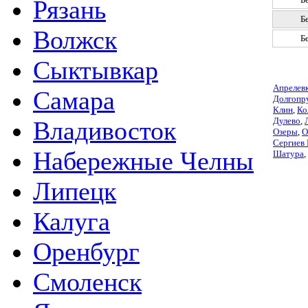
Рязань
Б
Волжск
Б
Сыктывкар
Апрелев
Самара
Долгопр
Клин
,
Ко
Дулево
,
Владивосток
Озеры
,
О
Сергиев
Набережные Челны
Шатура
,
Липецк
Калуга
Оренбург
Смоленск