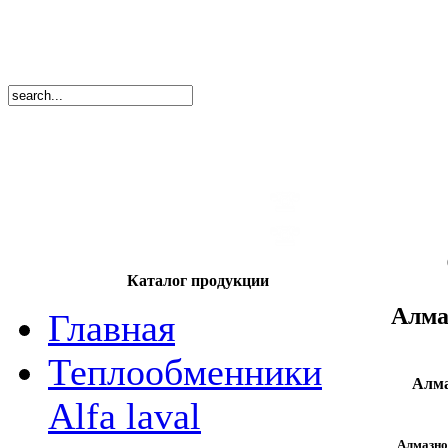
8
(495)
669-86
тел.
8
(8362)
39-17
тел.
Каталог продукции
Алма
Главная
Теплообменники
Алма
Alfa laval
Алмазно