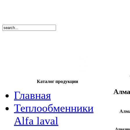
8
(495)
669-86
тел.
8
(8362)
39-17
тел.
Каталог продукции
Алма
Главная
Теплообменники
Алма
Alfa laval
Алмазное