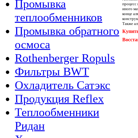
Промывка
процесс 
иного ма
теплообменников
конце ал
конструк
Также ал
Промывка обратного
Купить
Восста
осмоса
Rothenberger Ropuls
Фильтры BWT
Охладитель Сатэкс
Продукция Reflex
Теплообменники
Ридан