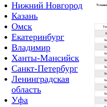
Нижний Новгород
Установ
Казань
Омск
Ти
Б
Екатеринбург
Б
Владимир
Б
Б
Ханты-Мансийск
Б
Санкт-Петербург
Б
Б
Ленинградская
Б
область
Б
Б
Уфа
Б
Б