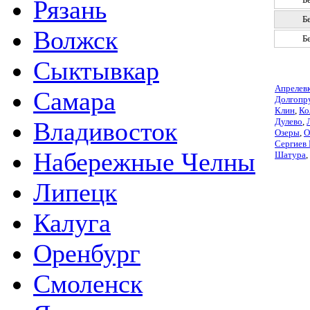
Рязань
Б
Волжск
Б
Сыктывкар
Апрелев
Самара
Долгопр
Клин
,
Ко
Дулево
,
Владивосток
Озеры
,
О
Сергиев
Набережные Челны
Шатура
,
Липецк
Калуга
Оренбург
Смоленск