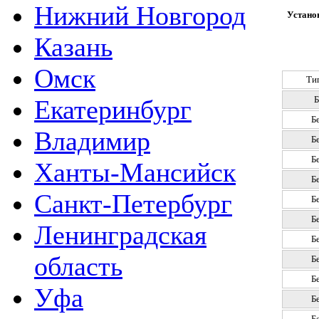
Нижний Новгород
Установ
Казань
Омск
Ти
Б
Екатеринбург
Б
Владимир
Б
Б
Ханты-Мансийск
Б
Санкт-Петербург
Б
Б
Ленинградская
Б
область
Б
Б
Уфа
Б
Б