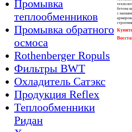
Промывка
технолог
бетона к
теплообменников
с напаян
армирова
строения
Промывка обратного
Купить
Восста
осмоса
Rothenberger Ropuls
Фильтры BWT
Охладитель Сатэкс
Продукция Reflex
Теплообменники
Ридан