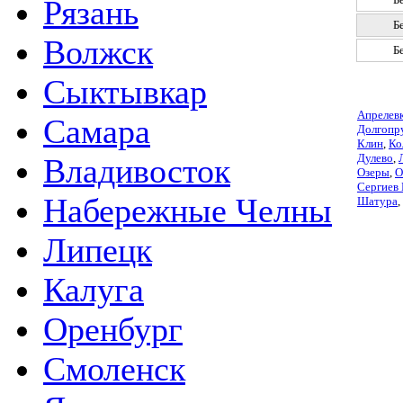
Рязань
Б
Волжск
Б
Сыктывкар
Апрелев
Самара
Долгопр
Клин
,
Ко
Дулево
,
Владивосток
Озеры
,
О
Сергиев
Набережные Челны
Шатура
,
Липецк
Калуга
Оренбург
Смоленск