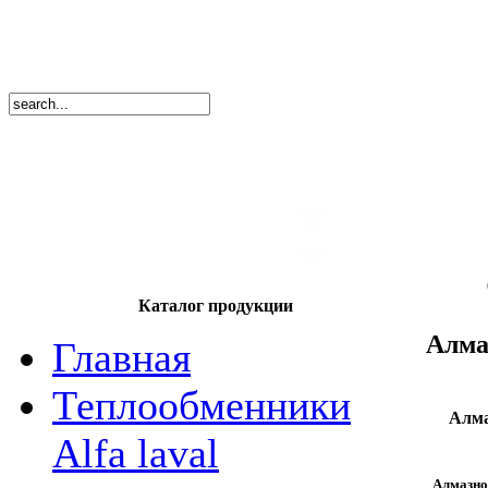
8
(495)
669-86
тел.
8
(8362)
39-17
тел.
Каталог продукции
Алма
Главная
Теплообменники
Алма
Alfa laval
Алмазно